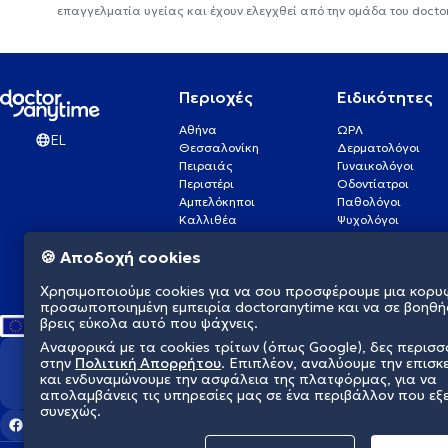
επαγγελματία υγείας και έχουν ελεγχθεί από την ομάδα του docto
Περιοχές
Ειδικότητες
Αθήνα
ΩΡΛ
EL
Θεσσαλονίκη
Δερματολόγοι
Πειραιάς
Γυναικολόγοι
Περιστέρι
Οδοντίατροι
Αμπελόκηποι
Παθολόγοι
Καλλιθέα
Ψυχολόγοι
Πάτρα
Οφθαλμίατροι
🍪 Αποδοχή cookies
Γλυφάδα
Ενδοκρινολόγοι
Νίκαια
Ουρολόγοι
Χρησιμοποιούμε cookies για να σου προσφέρουμε μια κορυ
Νέα Σμύρνη
Καρδιολόγοι
προσωποποιημένη εμπειρία doctoranytime και να σε βοηθή
βρεις εύκολα αυτό που ψάχνεις.
Αναφορικά με τα cookies τρίτων (όπως Google), δες περισ
στην
Πολιτική Απορρήτου
. Επιπλέον, αναλύουμε την επισκ
Διαμορφώνουμε το μέλλον τη
και ενδυναμώνουμε την ασφάλεια της πλατφόρμας, για να
απολαμβάνεις τις υπηρεσίες μας σε ένα περιβάλλον που εξ
συνεχώς.