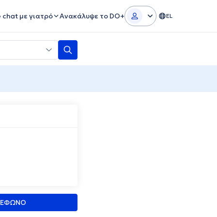
e chat με γιατρό
Ανακάλυψε το DO+
EL
ΛΕΦΩΝΟ