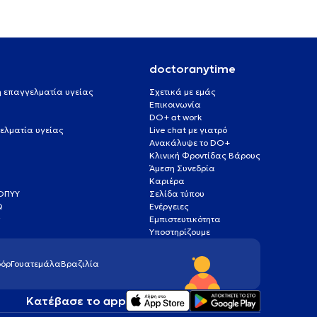
doctoranytime
 ή επαγγελματία υγείας
Σχετικά με εμάς
Επικοινωνία
DO+ at work
ελματία υγείας
Live chat με γιατρό
Ανακάλυψε το DO+
Κλινική Φροντίδας Βάρους
Άμεση Συνεδρία
Καριέρα
ΕΟΠΥΥ
Σελίδα τύπου
Q
Ενέργειες
ς
Εμπιστευτικότητα
Υποστηρίζουμε
όρ
Γουατεμάλα
Βραζιλία
Κατέβασε το app