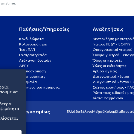
ranytime.
Παθήσεις/Υπηρεσίες
Αναζητήσεις
Κονδυλώματα
Βιντεοκλήση με γιατρό
Κολονοσκόπηση
Γιατροί ΠΕΔΥ - ΕΟΠΥΥ
Τεστ ΠΑΠ
Οικογενειακοί γιατροί
Γαστρεντερίτιδα
Όνομα γιατρού – επαγγ
Λεύκανση δοντιών
Όλες οι περιοχές
ΔΕΠΥ
Όλες οι ειδικότητες
Κολποσκόπηση
Άρθρα υγείας
Laser μυωπίας
Διαγνωστικά κέντρα
Πνευμονία
Διαγνωστικά κέντρα 
φαία
Καρκίνος του πνεύμονα
Συχνές ερωτήσεις - FA
σουμε να
Ρώτα τους ειδικούς μα
Λίστα φαρμάκων
σότερα
εψιμότητα
ς υγείας παγκοσμίως
Ελλάδα
Βέλγιο
Μεξικό
Κολομβία
Εκουαδ
ελίσσεται