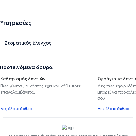
Υπηρεσίες
Στοματικός έλεγχος
Προτεινόμενα άρθρα
Καθαρισμός δοντιών
Σφράγισμα δοντι
Πώς γίνεται, τι κόστος έχει και κάθε πότε
Δες πώς εφαρμόζετα
επαναλαμβάνεται
μπορεί να προκαλέσ
σου
Δες όλο το άρθρο
Δες όλο το άρθρο
Το doctoranytime είναι ένα end-to-end solution που υποστηρίζει τον