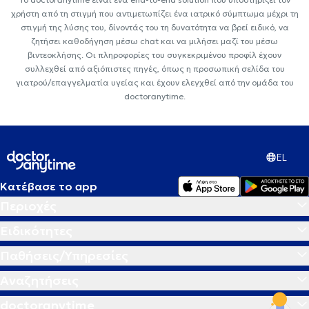
χρήστη από τη στιγμή που αντιμετωπίζει ένα ιατρικό σύμπτωμα μέχρι τη
στιγμή της λύσης του, δίνοντάς του τη δυνατότητα να βρεί ειδικό, να
ζητήσει καθοδήγηση μέσω chat και να μιλήσει μαζί του μέσω
βιντεοκλήσης. Οι πληροφορίες του συγκεκριμένου προφίλ έχουν
συλλεχθεί από αξιόπιστες πηγές, όπως η προσωπική σελίδα του
γιατρού/επαγγελματία υγείας και έχουν ελεγχθεί από την ομάδα του
doctoranytime.
EL
Κατέβασε το app
Περιοχές
Ειδικότητες
Παθήσεις/Υπηρεσίες
Αναζητήσεις
doctoranytime