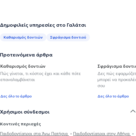
Δημοφιλείς υπηρεσίες στο Γαλάτσι
Καθαρισμός δοντιών
Σφράγισμα δοντιού
Προτεινόμενα άρθρα
Καθαρισμός δοντιών
Σφράγισμα δοντι
Πώς γίνεται, τι κόστος έχει και κάθε πότε
Δες πώς εφαρμόζετα
επαναλαμβάνεται
μπορεί να προκαλέσ
σου
Δες όλο το άρθρο
Δες όλο το άρθρο
Χρήσιμοι σύνδεσμοι
Κοντινές περιοχές
Παιδοδοντίατροι στα Άνω Πατήσια
Παιδοδοντίατροι στην Αθήνα