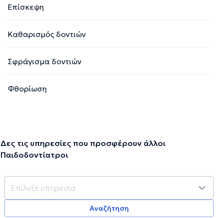
Επίσκεψη
Καθαρισμός δοντιών
Σφράγισμα δοντιών
Φθορίωση
Δες τις υπηρεσίες που προσφέρουν άλλοι
Παιδοδοντίατροι
Αναζήτηση