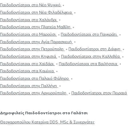
Παιδοδοντίατροι στο Νέο Ψυχικό
Παιδοδοντίατροι στη Νέα Φιλαδέλφεια
Παιδοδοντίατροι στο Χαλάνδρι
Παιδοδοντίατροι στην Πλατεία Μαβίλη
Παιδοδοντίατροι στο Μαρούσι
Παιδοδοντίατροι στο Παγκράτι
Παιδοδοντίατροι στην Αγία Παρασκευή
Παιδοδοντίατροι στην Πετρούπολη
Παιδοδοντίατροι στη Δάφνη
Παιδοδοντίατροι στην Κηφισιά
Παιδοδοντίατροι στην Καλλιθέα
Παιδοδοντίατροι στο Χαϊδάρι
Παιδοδοντίατροι στα Βριλήσσια
Παιδοδοντίατροι στα Καμίνια
Παιδοδοντίατροι στο Παλαιό Φάληρο
Παιδοδοντίατροι στην Παλλήνη
Παιδοδοντίατροι στην Αργυρούπολη
Παιδοδοντίατροι στον Πειραιά
Δημοφιλείς Παιδοδοντίατροι στο Γαλάτσι
Θεοχαροπούλου Κατερίνα DDS, MSc & Συνεργάτες