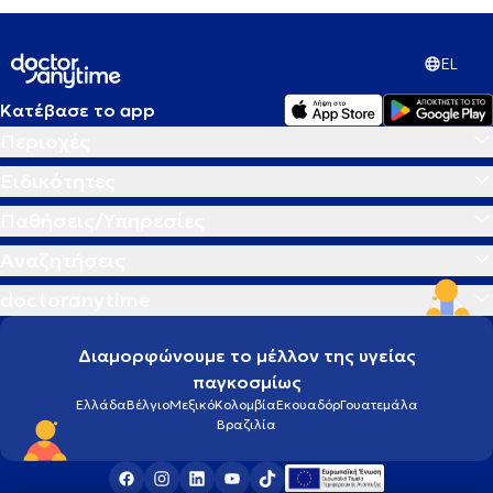
EL
Κατέβασε το app
Περιοχές
Ειδικότητες
Παθήσεις/Υπηρεσίες
Αναζητήσεις
doctoranytime
Διαμορφώνουμε το μέλλον της υγείας
παγκοσμίως
Ελλάδα
Βέλγιο
Μεξικό
Κολομβία
Εκουαδόρ
Γουατεμάλα
Βραζιλία