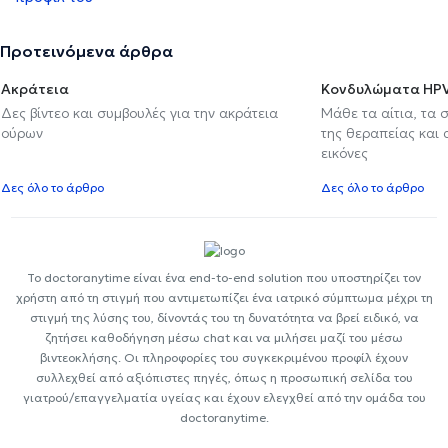
Προτεινόμενα άρθρα
Ακράτεια
Κονδυλώματα HP
Δες βίντεο και συμβουλές για την ακράτεια
Μάθε τα αίτια, τα 
ούρων
της θεραπείας και
εικόνες
Δες όλο το άρθρο
Δες όλο το άρθρο
Το doctoranytime είναι ένα end-to-end solution που υποστηρίζει τον
χρήστη από τη στιγμή που αντιμετωπίζει ένα ιατρικό σύμπτωμα μέχρι τη
στιγμή της λύσης του, δίνοντάς του τη δυνατότητα να βρεί ειδικό, να
ζητήσει καθοδήγηση μέσω chat και να μιλήσει μαζί του μέσω
βιντεοκλήσης. Οι πληροφορίες του συγκεκριμένου προφίλ έχουν
συλλεχθεί από αξιόπιστες πηγές, όπως η προσωπική σελίδα του
γιατρού/επαγγελματία υγείας και έχουν ελεγχθεί από την ομάδα του
doctoranytime.