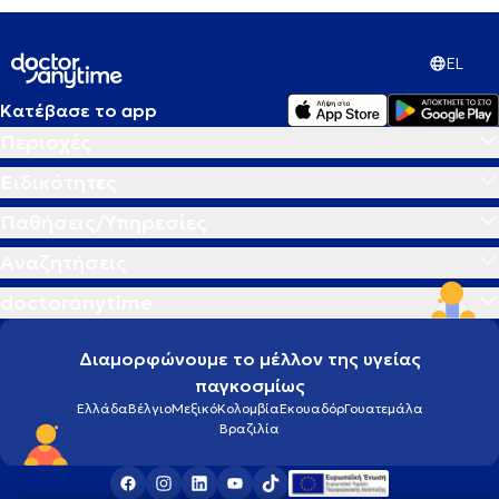
EL
Κατέβασε το app
Περιοχές
Ειδικότητες
Παθήσεις/Υπηρεσίες
Αναζητήσεις
doctoranytime
Διαμορφώνουμε το μέλλον της υγείας
παγκοσμίως
Ελλάδα
Βέλγιο
Μεξικό
Κολομβία
Εκουαδόρ
Γουατεμάλα
Βραζιλία