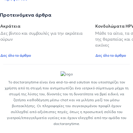
Προτεινόμενα άρθρα
Ακράτεια
Κονδυλώματα HP
Δες βίντεο και συμβουλές για την ακράτεια
Μάθε τα αίτια, τα 
ούρων
της θεραπείας και
εικόνες
Δες όλο το άρθρο
Δες όλο το άρθρο
Το doctoranytime είναι ένα end-to-end solution που υποστηρίζει τον
χρήστη από τη στιγμή που αντιμετωπίζει ένα ιατρικό σύμπτωμα μέχρι τη
στιγμή της λύσης του, δίνοντάς του τη δυνατότητα να βρεί ειδικό, να
ζητήσει καθοδήγηση μέσω chat και να μιλήσει μαζί του μέσω
βιντεοκλήσης. Οι πληροφορίες του συγκεκριμένου προφίλ έχουν
συλλεχθεί από αξιόπιστες πηγές, όπως η προσωπική σελίδα του
γιατρού/επαγγελματία υγείας και έχουν ελεγχθεί από την ομάδα του
doctoranytime.