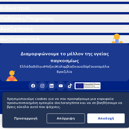
Ειδικότητες
Παθήσεις/Υπηρεσίες
Αναζητήσεις
doctoranytime
Διαμορφώνουμε το μέλλον της υγείας
παγκοσμίως
Ελλάδα
Βέλγιο
Μεξικό
Κολομβία
Εκουαδόρ
Γουατεμάλα
Βραζιλία
Οροι χρήσης
Cookies
Πολιτική προστασίας προσωπικού απορρήτου
Χρησιμοποιούμε cookies για να σου προσφέρουμε μια κορυφαία
© 2026 doctoranytime
προσωποποιημένη εμπειρία doctoranytime και να σε βοηθήσουμε να
βρεις εύκολα αυτό που ψάχνεις.
Προσαρμογή
Απόρριψη
Aποδοχή