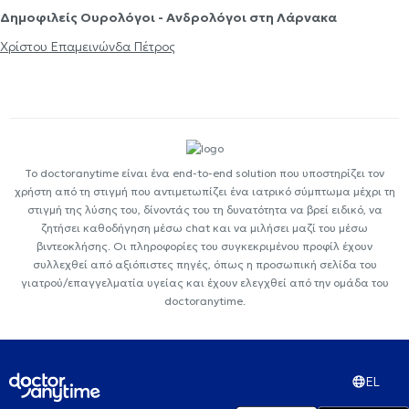
Δημοφιλείς Ουρολόγοι - Ανδρολόγοι στη Λάρνακα
Χρίστου Επαμεινώνδα Πέτρος
Το doctoranytime είναι ένα end-to-end solution που υποστηρίζει τον
χρήστη από τη στιγμή που αντιμετωπίζει ένα ιατρικό σύμπτωμα μέχρι τη
στιγμή της λύσης του, δίνοντάς του τη δυνατότητα να βρεί ειδικό, να
ζητήσει καθοδήγηση μέσω chat και να μιλήσει μαζί του μέσω
βιντεοκλήσης. Οι πληροφορίες του συγκεκριμένου προφίλ έχουν
συλλεχθεί από αξιόπιστες πηγές, όπως η προσωπική σελίδα του
γιατρού/επαγγελματία υγείας και έχουν ελεγχθεί από την ομάδα του
doctoranytime.
EL