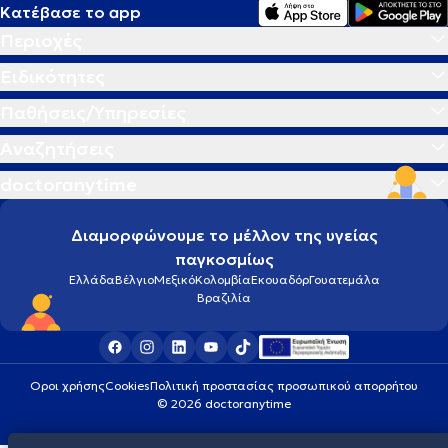
Κατέβασε το app
Περιοχές
Ειδικότητες
Παθήσεις/Υπηρεσίες
Αναζητήσεις
doctoranytime
Διαμορφώνουμε το μέλλον της υγείας
παγκοσμίως
Ελλάδα
Βέλγιο
Μεξικό
Κολομβία
Εκουαδόρ
Γουατεμάλα
Βραζιλία
Οροι χρήσης
Cookies
Πολιτική προστασίας προσωπικού απορρήτου
© 2026 doctoranytime