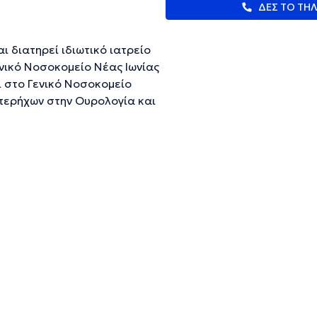
ΔΕΣ ΤΟ ΤΗ
ι διατηρεί ιδιωτικό ιατρείο
νικό Νοσοκομείο Νέας Ιωνίας
ι στο Γενικό Νοσοκομείο
Υπερήχων στην Ουρολογία και
ας. Στο ιδιωτικό του ιατρείο
ν, ουροδόχου κύστεως,
υργία, την ακράτεια ούρων
ότητα να εκτελεί υπερήχους
α και διορθική βιοψία
Ευρωπαϊκής Ουρολογικής
ευμένες πληροφορίες.