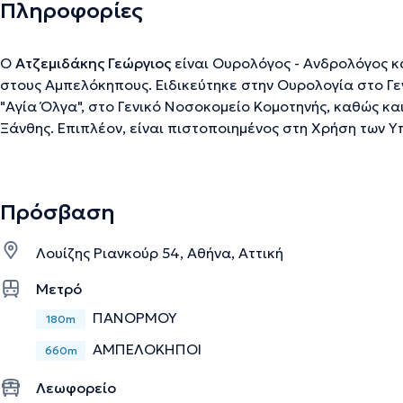
Πληροφορίες
Ο
Ατζεμιδάκης Γεώργιος
είναι Ουρολόγος - Ανδρολόγος κα
στους Αμπελόκηπους. Ειδικεύτηκε στην Ουρολογία στο Γε
"Αγία Όλγα", στο Γενικό Νοσοκομείο Κομοτηνής, καθώς κα
Ξάνθης. Επιπλέον, είναι πιστοποιημένος στη Χρήση των 
στην Διορθηκή Βιοψία από το Γενικό Νοσοκομείο της Νίκαι
μπορεί να διαγνώσει και να θεραπεύσει παθήσεις νεφρώ
προστάτη, έξω γεννητικών οργάνων, την ανδρική δυσλειτο
Πρόσβαση
και τη λιθίαση ουροποιητικού. Παράλληλα, έχει τη δυνατ
νεφρών και ουροδόχου κύστεως, διορθικό υπερηχογράφημ
Λουίζης Ριανκούρ 54, Αθήνα, Αττική
προστάτη. Τέλος, αποτελεί μέλος της Ελληνικής και της 
Εταιρείας.
Μετρό
ΠΑΝΟΡΜΟΥ
180m
Την περιγραφή επιμελείται η ομάδα του doctoranytime βασισμένη σε επαληθ
ΑΜΠΕΛΟΚΗΠΟΙ
660m
Λεωφορείο