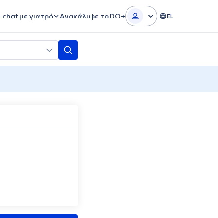
e chat με γιατρό
Ανακάλυψε το DO+
EL