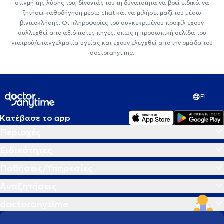
στιγμή της λύσης του, δίνοντάς του τη δυνατότητα να βρεί ειδικό, να
ζητήσει καθοδήγηση μέσω chat και να μιλήσει μαζί του μέσω
βιντεοκλήσης. Οι πληροφορίες του συγκεκριμένου προφίλ έχουν
συλλεχθεί από αξιόπιστες πηγές, όπως η προσωπική σελίδα του
γιατρού/επαγγελματία υγείας και έχουν ελεγχθεί από την ομάδα του
doctoranytime.
EL
Κατέβασε το app
Περιοχές
Ειδικότητες
Παθήσεις/Υπηρεσίες
Αναζητήσεις
doctoranytime