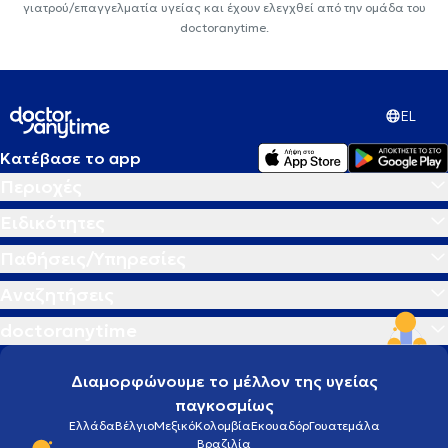
γιατρού/επαγγελματία υγείας και έχουν ελεγχθεί από την ομάδα του
doctoranytime.
EL
Κατέβασε το app
Περιοχές
Ειδικότητες
Παθήσεις/Υπηρεσίες
Αναζητήσεις
doctoranytime
Διαμορφώνουμε το μέλλον της υγείας
παγκοσμίως
Ελλάδα
Βέλγιο
Μεξικό
Κολομβία
Εκουαδόρ
Γουατεμάλα
Βραζιλία