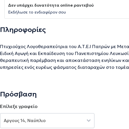
Δεν υπάρχει δυνατότητα online ραντεβού
Εκδήλωσε το ενδιαφέρον σου
Πληροφορίες
Πτυχιούχος Λογοθεραπεύτρια του Α.Τ.Ε.Ι Πατρών με Μεταπτυχιακό Τίτλο Σπουδών στην
Ειδική Αγωγή και Εκπαίδευση του Πανεπιστημίου Λευκωσίας και πολ
θεραπευτική παρέμβαση και αποκατάσταση ενηλίκων και
υπηρεσίες ενός ευρέως φάσματος διαταραχών στο τομέα
ενηλίκων, παιδιών και εφήβων μέσω εξειδικευμένων προγραμμάτων. Συγκεκριμένα
δίνεται έμφαση στην αξιολόγηση, διάγνωση, πρόληψη κ
ομιλίας, ροής ομιλίας (τραυλισμός), επικοινωνίας, φωνής
Πρόσβαση
δυσκολιών μέσα από εξατομικευμένα προγράμματα, που ε
Λογοθεραπείας και της Ειδικής Διαπαιδαγώγησης.
Επίλεξε γραφείο
Την περιγραφή επιμελείται η ομάδα του doctoranytime βασισμένη σε επαληθ