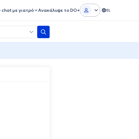
e chat με γιατρό
Ανακάλυψε το DO+
EL