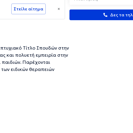
Στείλε αίτημα
Δες τα τη
υετή εμπειρία στην
 παιδιών. Παρέχονται
 των ειδικών θεραπειών
αι αποκατάσταση διαταραχών
, κατάποσης και μαθησιακών
φάπτονται με τα πεδία της
ευμένες πληροφορίες.