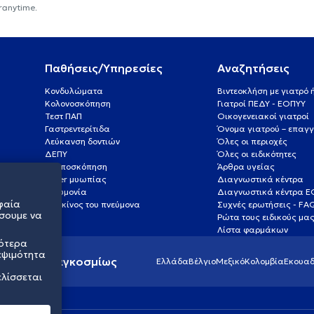
ranytime.
Παθήσεις/Υπηρεσίες
Αναζητήσεις
Κονδυλώματα
Βιντεοκλήση με γιατρό
Κολονοσκόπηση
Γιατροί ΠΕΔΥ - ΕΟΠΥΥ
Τεστ ΠΑΠ
Οικογενειακοί γιατροί
Γαστρεντερίτιδα
Όνομα γιατρού – επαγγ
Λεύκανση δοντιών
Όλες οι περιοχές
ΔΕΠΥ
Όλες οι ειδικότητες
Κολποσκόπηση
Άρθρα υγείας
Laser μυωπίας
Διαγνωστικά κέντρα
Πνευμονία
Διαγνωστικά κέντρα 
φαία
Καρκίνος του πνεύμονα
Συχνές ερωτήσεις - FA
σουμε να
Ρώτα τους ειδικούς μα
Λίστα φαρμάκων
σότερα
εψιμότητα
ς υγείας παγκοσμίως
Ελλάδα
Βέλγιο
Μεξικό
Κολομβία
Εκουαδ
ελίσσεται