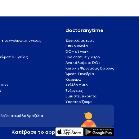
doctoranytime
 ή επαγγελματία υγείας
Σχετικά με εμάς
Επικοινωνία
DO+ at work
ελματία υγείας
Live chat με γιατρό
Ανακάλυψε το DO+
Κλινική Φροντίδας Βάρους
Άμεση Συνεδρία
Καριέρα
ΕΟΠΥΥ
Σελίδα τύπου
Q
Ενέργειες
ς
Εμπιστευτικότητα
Υποστηρίζουμε
όρ
Γουατεμάλα
Βραζιλία
Κατέβασε το app