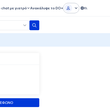
e chat με γιατρό
Ανακάλυψε το DO+
EL
ΛΕΦΩΝΟ