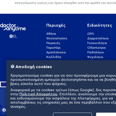
επαγγελματία υγείας και έχουν ελεγχθεί από την ομάδα του docto
Περιοχές
Ειδικότητες
Αθήνα
ΩΡΛ
EL
Θεσσαλονίκη
Δερματολόγοι
Πειραιάς
Γυναικολόγοι
Περιστέρι
Οδοντίατροι
Αμπελόκηποι
Παθολόγοι
Καλλιθέα
Ψυχολόγοι
Πάτρα
Οφθαλμίατροι
🍪 Αποδοχή cookies
Γλυφάδα
Ενδοκρινολόγοι
Νίκαια
Ουρολόγοι
Χρησιμοποιούμε cookies για να σου προσφέρουμε μια κορυ
Νέα Σμύρνη
Καρδιολόγοι
προσωποποιημένη εμπειρία doctoranytime και να σε βοηθή
βρεις εύκολα αυτό που ψάχνεις.
Αναφορικά με τα cookies τρίτων (όπως Google), δες περισ
στην
Πολιτική Απορρήτου
. Επιπλέον, αναλύουμε την επισκ
Διαμορφώνουμε το μέλλον τη
και ενδυναμώνουμε την ασφάλεια της πλατφόρμας, για να
απολαμβάνεις τις υπηρεσίες μας σε ένα περιβάλλον που εξ
συνεχώς.