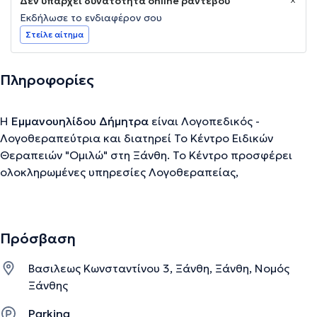
Δεν υπάρχει δυνατότητα online ραντεβού
Εκδήλωσε το ενδιαφέρον σου
Στείλε αίτημα
Πληροφορίες
Η
Εμμανουηλίδου Δήμητρα
είναι Λογοπεδικός -
Λογοθεραπεύτρια και διατηρεί Το Κέντρο Ειδικών
Θεραπειών "Ομιλώ" στη Ξάνθη. Το Κέντρο προσφέρει
ολοκληρωμένες υπηρεσίες Λογοθεραπείας,
Εργοθεραπείας, Ειδικής Διαπαιδαγώγησης, Ψυχολογικής
Υποστήριξης παιδιών και εφήβων και Συμβουλευτικής
γονέων. Με αφοσίωση και εμπειρία, επιδιώκουν να
Πρόσβαση
παρέχουμε την υψηλότερη ποιότητα θεραπευτικής
περίθαλψης για τα παιδιά και τους εφήβους. Σκοπός του
Βασιλεως Κωνσταντίνου 3, Ξάνθη, Ξάνθη, Νομός
Κέντρου Ειδικών Θεραπειών "Ομιλώ το Μήλο" είναι η
Ξάνθης
βελτίωση της λειτουργικότητας και της ποιότητας ζωής
παιδιών, εφήβων και ενηλίκων με δυσκολίες.
Parking