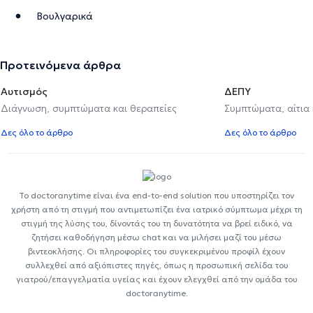
Βουλγαρικά
Προτεινόμενα άρθρα
Αυτισμός
ΔΕΠΥ
Διάγνωση, συμπτώματα και θεραπείες
Συμπτώματα, αίτια
Δες όλο το άρθρο
Δες όλο το άρθρο
Το doctoranytime είναι ένα end-to-end solution που υποστηρίζει τον
χρήστη από τη στιγμή που αντιμετωπίζει ένα ιατρικό σύμπτωμα μέχρι τη
στιγμή της λύσης του, δίνοντάς του τη δυνατότητα να βρεί ειδικό, να
ζητήσει καθοδήγηση μέσω chat και να μιλήσει μαζί του μέσω
βιντεοκλήσης. Οι πληροφορίες του συγκεκριμένου προφίλ έχουν
συλλεχθεί από αξιόπιστες πηγές, όπως η προσωπική σελίδα του
γιατρού/επαγγελματία υγείας και έχουν ελεγχθεί από την ομάδα του
doctoranytime.