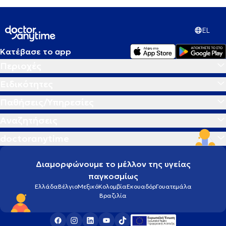
EL
Κατέβασε το app
Περιοχές
Ειδικότητες
Παθήσεις/Υπηρεσίες
Αναζητήσεις
doctoranytime
Διαμορφώνουμε το μέλλον της υγείας
παγκοσμίως
Ελλάδα
Βέλγιο
Μεξικό
Κολομβία
Εκουαδόρ
Γουατεμάλα
Βραζιλία