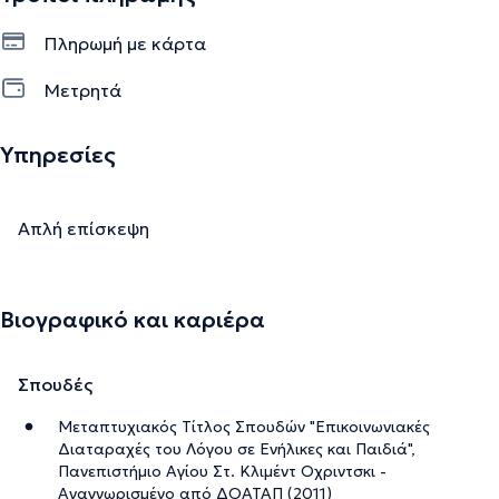
Πληρωμή με κάρτα
Την περιγραφή επιμελείται η ομάδα του doctoranytime βασισμένη σε
Μετρητά
επαληθευμένες πληροφορίες.
Υπηρεσίες
Απλή επίσκεψη
Βιογραφικό και καριέρα
Σπουδές
Μεταπτυχιακός Τίτλος Σπουδών "Επικοινωνιακές
Διαταραχές του Λόγου σε Ενήλικες και Παιδιά",
Πανεπιστήμιο Αγίου Στ. Κλιμέντ Οχριντσκι -
Αναγνωρισμένο από ΔΟΑΤΑΠ (2011)