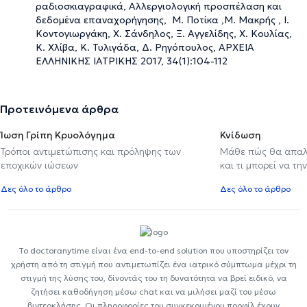
ραδιοσκιαγραφικά, Αλλεργιολογική προσπέλαση και
δεδομένα επαναχορήγησης, Μ. Ποτίκα ,Μ. Μακρής , Ι.
Κοντογιωργάκη, Χ. Σάνδηλος, Ξ. Αγγελίδης, Χ. Κουλίας,
Κ. Χλίβα, Κ. Τυλιγάδα, Δ. Ρηγόπουλος, ΑΡΧΕΙΑ
ΕΛΛΗΝΙΚΗΣ ΙΑΤΡΙΚΗΣ 2017, 34(1):104-112
Προτεινόμενα άρθρα
Ίωση Γρίπη Κρυολόγημα
Κνίδωση
Τρόποι αντιμετώπισης και πρόληψης των
Μάθε πώς θα απαλ
εποχικών ιώσεων
και τι μπορεί να τη
Δες όλο το άρθρο
Δες όλο το άρθρο
Το doctoranytime είναι ένα end-to-end solution που υποστηρίζει τον
χρήστη από τη στιγμή που αντιμετωπίζει ένα ιατρικό σύμπτωμα μέχρι τη
στιγμή της λύσης του, δίνοντάς του τη δυνατότητα να βρεί ειδικό, να
ζητήσει καθοδήγηση μέσω chat και να μιλήσει μαζί του μέσω
βιντεοκλήσης. Οι πληροφορίες του συγκεκριμένου προφίλ έχουν