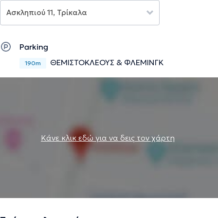
Ανοσολογίας (European Academy of Allergy and Clinical
Immunology–EAACI/UEMS - Knowledge Examination in
Allergology and Clinical Immunology) έλαβε τον τίτλο της
ειδικότητας της Αλλεργιολογίας και Κλινικής
Parking
Ανοσολογίας. Διαθέτει πολυετή κλινική εμπειρία και
ΘΕΜΙΣΤΟΚΛΕΟΥΣ & ΦΛΕΜΙΝΓΚ
ερευνητική δραστηριότητα έχοντας συμμετάσχει σε
190m
πληθώρα συνεδρίων με ομιλίες και ανακοινώσεις και
έχοντας επιστημονικές δημοσιεύσεις σε ελληνικά
περιοδικά και βιβλία.
Την περιγραφή επιμελείται η ομάδα του doctoranytime βασισμένη σε
Κάνε κλικ εδώ για να δεις τον χάρτη
επαληθευμένες πληροφορίες.