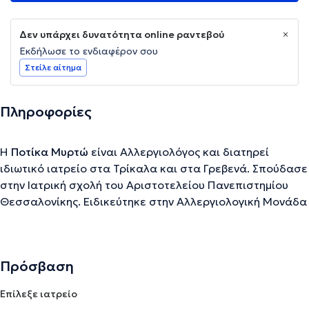
Δεν υπάρχει δυνατότητα online ραντεβού
Εκδήλωσε το ενδιαφέρον σου
Στείλε αίτημα
Πληροφορίες
Η
Ποτίκα Μυρτώ
είναι Αλλεργιολόγος και διατηρεί
ιδιωτικό ιατρείο στα Τρίκαλα και στα Γρεβενά. Σπούδασε
στην Ιατρική σχολή του Αριστοτελείου Πανεπιστημίου
Θεσσαλονίκης. Ειδικεύτηκε στην Αλλεργιολογική Μονάδα
"Δ. Καλογερομήτρος" του Πανεπιστημιακού Γενικού
Νοσοκομείου "Αττικόν", όπου εκπαιδεύτηκε σε
παιδοαλλεργιολογικά ιατρεία καθώς και σε ιατρεία
Πρόσβαση
ενηλίκων καλύπτοντας όλο το φάσμα των αλλεργικών
νοσημάτων. Κατόπιν εξετάσεων επάρκειας γνώσεων της
Επίλεξε ιατρείο
Ευρωπαϊκής Ακαδημίας Αλλεργιολογίας και Κλινικής