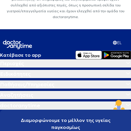
συλλεχθεί από αξιόπιστες πηγές, όπως η προσωπική σελίδα του
γιατρού/επαγγελματία υγείας και έχουν ελεγχθεί από την ομάδα του
doctoranytime.
EL
Κατέβασε το app
Περιοχές
Ειδικότητες
Παθήσεις/Υπηρεσίες
Αναζητήσεις
doctoranytime
Διαμορφώνουμε το μέλλον της υγείας
παγκοσμίως