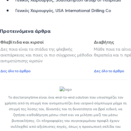
Γενικός Χειρουργός, USA International Drilling Co
Προτεινόμενα άρθρα
Φλεβίτιδα και κιρσοί
Διαβήτης
Δες ποια είναι τα στάδια της φλεβικής
Μάθε ποια τα αίτια
ανεπάρκειας και ποιες οι πιο σύγχρονες μέθοδοι
θεραπεία και τι πρ
αντιμετώπισης κιρσών
Δες όλο το άρθρο
Δες όλο το άρθρο
Το doctoranytime είναι ένα end-to-end solution που υποστηρίζει τον
χρήστη από τη στιγμή που αντιμετωπίζει ένα ιατρικό σύμπτωμα μέχρι τη
στιγμή της λύσης του, δίνοντάς του τη δυνατότητα να βρεί ειδικό, να
ζητήσει καθοδήγηση μέσω chat και να μιλήσει μαζί του μέσω
βιντεοκλήσης. Οι πληροφορίες του συγκεκριμένου προφίλ έχουν
συλλεχθεί από αξιόπιστες πηγές, όπως η προσωπική σελίδα του