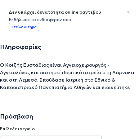
Δεν υπάρχει δυνατότητα online ραντεβού
Εκδήλωσε το ενδιαφέρον σου
Στείλε αίτημα
Πληροφορίες
Ο
Κοϊζής Ευστάθιος
είναι Αγγειοχειρουργός -
Αγγειολόγος και διατηρεί ιδιωτικό ιατρείο στη Λάρνακα
και στη Λεμεσό. Σπούδασε Ιατρική στο Εθνικό &
Καποδιστριακό Πανεπιστήμιο Αθηνών και ειδικεύτηκε
στη Γενική Χειρουργική στο ΓΝΑ "Ελπίς". Για χρόνια
εργάστηκε σε νοσοκομεία του εξωτερικού στα οποία
εξειδικεύτηκε στην Γενική Χειρουργική και στην
Πρόσβαση
Αγγειοχειρουργική. Αργότερα, εργάστηκε για αρκετά
χρόνια ως Αγγειοχειρουργός - Αγγειολόγος στο ΙΚΑ.
Επίλεξε ιατρείο
Τέλος, είναι εξειδικευμένος στη θεραπεία κιρσών.