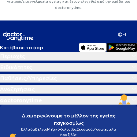
γιατρού/επαγγελματία υγείας και έχουν ελεγχθεί από την ομάδα του
doctoranytime.
EL
Κατέβασε το app
Περιοχές
Ειδικότητες
Παθήσεις/Υπηρεσίες
Αναζητήσεις
doctoranytime
Διαμορφώνουμε το μέλλον της υγείας
παγκοσμίως
Ελλάδα
Βέλγιο
Μεξικό
Κολομβία
Εκουαδόρ
Γουατεμάλα
Βραζιλία