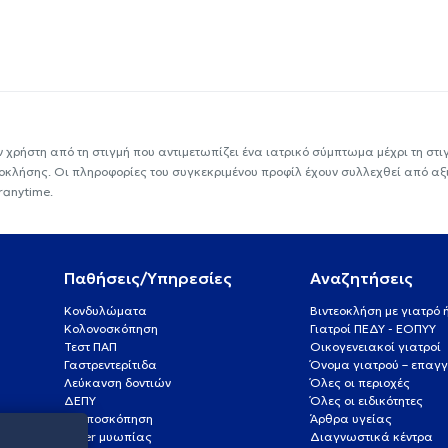
ν χρήστη από τη στιγμή που αντιμετωπίζει ένα ιατρικό σύμπτωμα μέχρι τη στιγμ
εοκλήσης. Οι πληροφορίες του συγκεκριμένου προφίλ έχουν συλλεχθεί από αξ
ranytime.
Παθήσεις/Υπηρεσίες
Αναζητήσεις
Κονδυλώματα
Βιντεοκλήση με γιατρό
Κολονοσκόπηση
Γιατροί ΠΕΔΥ - ΕΟΠΥΥ
Τεστ ΠΑΠ
Οικογενειακοί γιατροί
Γαστρεντερίτιδα
Όνομα γιατρού – επαγγ
Λεύκανση δοντιών
Όλες οι περιοχές
ΔΕΠΥ
Όλες οι ειδικότητες
Κολποσκόπηση
Άρθρα υγείας
Laser μυωπίας
Διαγνωστικά κέντρα