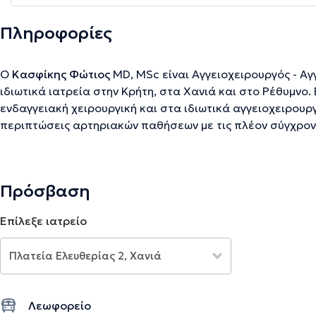
Πληροφορίες
Ο
Κασφίκης Φώτιος
MD, MSc είναι Αγγειοχειρουργός - Αγ
ιδιωτικά ιατρεία στην Κρήτη, στα Χανιά και στο Ρέθυμνο. 
ενδαγγειακή χειρουργική και στα ιδιωτικά αγγειοχειρουργ
περιπτώσεις αρτηριακών παθήσεων με τις πλέον σύγχρονε
αντιμετωπίζει προβλήματα φλεβικής ανεπάρκειας, κιρσών
ανευρύσματα και αρτηριακό ανεύρυσμα, αλλά και θέματα
διαβητικό πόδι. Ο ιατρός είναι μέλος της Ελληνικής Εταιρ
Πρόσβαση
Ενδαγγειακής Χειρουργικής και της Ευρωπαϊκής Εταιρείας
Επίλεξε ιατρείο
Την περιγραφή επιμελείται η ομάδα του doctoranytime βασισμένη σε επαληθ
Λεωφορείο