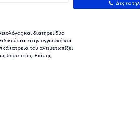
Δες τα τη
γειολόγος και διατηρεί δύο
Ειδικεύεται στην αγγειακή και
ικά ιατρεία του αντιμετωπίζει
ς θεραπείες. Επίσης,
 και ευρυαγγειών,
 καρωτίδων, όπως επίσης και
είας Αγγειακής και
 Αγγειοχειρουργικής.
ευμένες πληροφορίες.