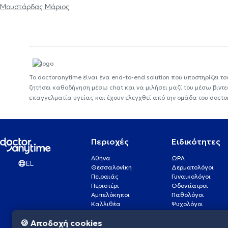
Μουστάρδας Μάριος
Το doctoranytime είναι ένα end-to-end solution που υποστηρίζει το
ζητήσει καθοδήγηση μέσω chat και να μιλήσει μαζί του μέσω βιντ
επαγγελματία υγείας και έχουν ελεγχθεί από την ομάδα του docto
Περιοχές
Ειδικότητες
Αθήνα
ΩΡΛ
EL
Θεσσαλονίκη
Δερματολόγοι
Πειραιάς
Γυναικολόγοι
Περιστέρι
Οδοντίατροι
Αμπελόκηποι
Παθολόγοι
Καλλιθέα
Ψυχολόγοι
Πάτρα
Οφθαλμίατροι
🍪 Αποδοχή cookies
Γλυφάδα
Ενδοκρινολόγοι