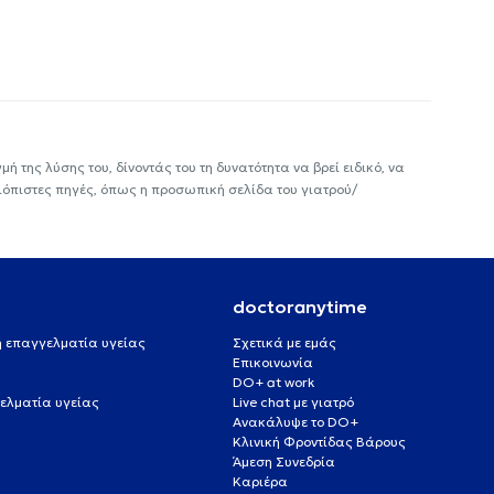
ή της λύσης του, δίνοντάς του τη δυνατότητα να βρεί ειδικό, να
ιόπιστες πηγές, όπως η προσωπική σελίδα του γιατρού/
doctoranytime
 ή επαγγελματία υγείας
Σχετικά με εμάς
Επικοινωνία
DO+ at work
ελματία υγείας
Live chat με γιατρό
Ανακάλυψε το DO+
Κλινική Φροντίδας Βάρους
Άμεση Συνεδρία
Καριέρα