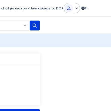
e chat με γιατρό
Ανακάλυψε το DO+
EL