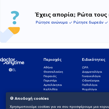
Έχεις απορία; Ρώτα τους 
Ρώτησε ανώνυμα
Ρώτησε δωρεάν
Περιοχές
Ειδικότητες
Αθήνα
ΩΡΛ
EL
Θεσσαλονίκη
Δερματολόγοι
Πειραιάς
Γυναικολόγοι
Περιστέρι
Οδοντίατροι
Αμπελόκηποι
Παθολόγοι
Καλλιθέα
Ψυχολόγοι
Πάτρα
Οφθαλμίατροι
🍪 Αποδοχή cookies
Γλυφάδα
Ενδοκρινολόγοι
Νίκαια
Ουρολόγοι
Χρησιμοποιούμε cookies για να σου προσφέρουμε μια κορυ
Νέα Σμύρνη
Καρδιολόγοι