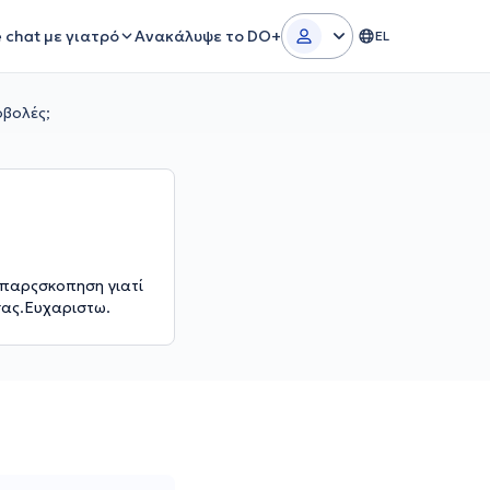
e chat με γιατρό
Ανακάλυψε το DO+
EL
οβολές;
απαρςσκοπηση γιατί
σας.Ευχαριστω.