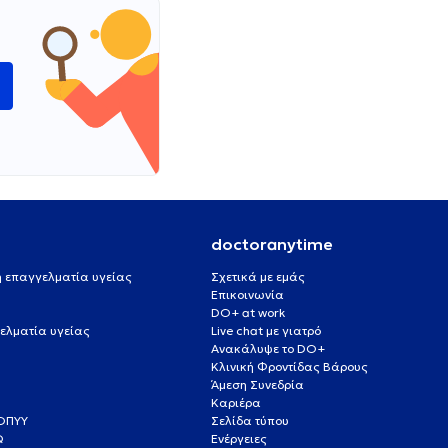
ώ
doctoranytime
 ή επαγγελματία υγείας
Σχετικά με εμάς
Επικοινωνία
DO+ at work
ελματία υγείας
Live chat με γιατρό
Ανακάλυψε το DO+
Κλινική Φροντίδας Βάρους
Άμεση Συνεδρία
Καριέρα
ΕΟΠΥΥ
Σελίδα τύπου
Q
Ενέργειες