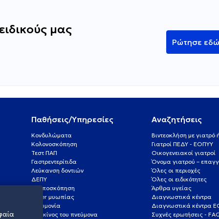
ειδικούς μας
Ρώτησε εδ
Παθήσεις/Υπηρεσίες
Αναζητήσεις
Κονδυλώματα
Βιντεοκλήση με γιατρό
Κολονοσκόπηση
Γιατροί ΠΕΔΥ - ΕΟΠΥΥ
Τεστ ΠΑΠ
Οικογενειακοί γιατροί
Γαστρεντερίτιδα
Όνομα γιατρού – επαγγ
Λεύκανση δοντιών
Όλες οι περιοχές
ΔΕΠΥ
Όλες οι ειδικότητες
Κολποσκόπηση
Άρθρα υγείας
Laser μυωπίας
Διαγνωστικά κέντρα
Πνευμονία
Διαγνωστικά κέντρα 
φαία
Καρκίνος του πνεύμονα
Συχνές ερωτήσεις - FA