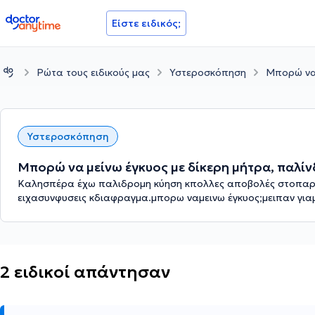
doctoranytime
Είστε ειδικός;
Ρώτα τους ειδικούς μας
Υστεροσκόπηση
Μπορώ να 
Υστεροσκόπηση
Μπορώ να μείνω έγκυος με δίκερη μήτρα, παλί
Καλησπέρα έχω παλιδρομη κύηση κπολλες αποβολές στοπαρελ
ειχασυνφυσεις κδιαφραγμα.μπορω ναμεινω έγκυος;μειπαν για
2 ειδικοί απάντησαν