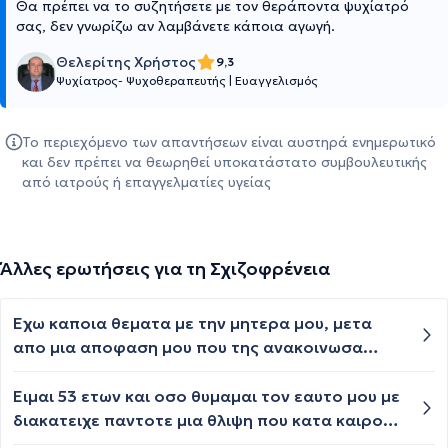
Θα πρέπει να το συζητήσετε με τον θεράποντα ψυχίατρό
σας, δεν γνωρίζω αν λαμβάνετε κάποια αγωγή.
Θελερίτης Χρήστος
9,3
Ψυχίατρος- Ψυχοθεραπευτής
|
Ευαγγελισμός
Το περιεχόμενο των απαντήσεων είναι αυστηρά ενημερωτικό
και δεν πρέπει να θεωρηθεί υποκατάστατο συμβουλευτικής
από ιατρούς ή επαγγελματίες υγείας
Άλλες ερωτήσεις για τη Σχιζοφρένεια
Εχω καποια θεματα με την μητερα μου, μετα
απο μια αποφαση μου που της ανακοινωσα
ξεκινησε να εχει πολλα νευρα να λεει
ασυναρτησιες να μην δεχεται να της πω το
Ειμαι 53 ετων και οσο θυμαμαι τον εαυτο μου με
οτιδηποτε οποιος κ να μιλησει τρεμει κλαιει και
διακατειχε παντοτε μια θλιψη που κατα καιρους
χτυπαει το κεφαλι της Αρνιεται να παει σε
υποτροπιαζε και γινοταν καταθλιψη