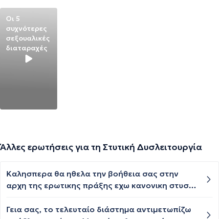
Οι 5
συχνότερες
σεξουαλικές
διαταραχές
Άλλες ερωτήσεις για τη Στυτική Δυσλειτουργία
Καλησπερα θα ηθελα την βοήθεια σας στην
αρχη της ερωτικης πράξης εχω κανονικη στυση
κατα την διαρκεια της πράξης όμως αυτή η
στυση χανεται εντελως. Εχω προβλημα
Γεια σας, το τελευταίο διάστημα αντιμετωπίζω