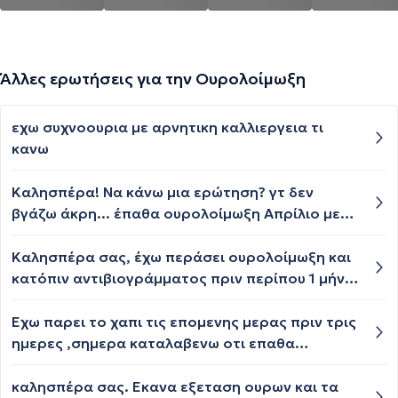
Άλλες ερωτήσεις για την Ουρολοίμωξη
εχω συχνοουρια με αρνητικη καλλιεργεια τι
κανω
Καλησπέρα! Να κάνω μια ερώτηση? γτ δεν
βγάζω άκρη... έπαθα ουρολοίμωξη Απρίλιο με
αγωγή πέρασε... τσούξιμο και δυσοσμία στα
ούρα... αρχές Ιουλίου εντόπισα ξανά δυσοσμία
Καλησπέρα σας, έχω περάσει ουρολοίμωξη και
στα ούρα... έκανα γενική ούρων και καλλιέργεια
κατόπιν αντιβιογράμματος πριν περίπου 1 μήνα
δεν έδειξε κάτι... το πρόβλημα της δυσοσμίας
μου είχαν χορηγήσει αντιβίωση (για e-coli) και
το εντοπίζω όταν έχω πολύ ώρα πάνω από 4-5
αυτές τις ημέρες νιώθω έναν πόνο αριστερά και
Εχω παρει το χαπι τις επομενης μερας πριν τρις
ώρες να πάω.... κυρίως το πρωί δλδ... έχω
φοβάμαι ότι μου έχει επηρεάσει το νεφρό.
ημερες ,σημερα καταλαβενω οτι επαθα
φοβηθεί ... που να απευθυνθώ...? Τι μπορεί να
Μπορώ να κάνω κάποια εξέταση; έκανα και
ουρολιμοξη ειχα ξαναπαθει παλια , υπαρχη
συμβαίνει?? Σας ευχαριστώ
καλλιέργεια εκ νέου. Να περιμένω τα
περιπτοση να μην κανει να κανω την θεραπεια
καλησπέρα σας. Εκανα εξεταση ουρων και τα