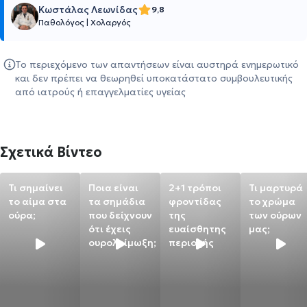
Κωστάλας Λεωνίδας
9,8
Παθολόγος
|
Χολαργός
Το περιεχόμενο των απαντήσεων είναι αυστηρά ενημερωτικό
και δεν πρέπει να θεωρηθεί υποκατάστατο συμβουλευτικής
από ιατρούς ή επαγγελματίες υγείας
Σχετικά Βίντεο
Τι σημαίνει
Ποια είναι
2+1 τρόποι
Τι μαρτυρά
το αίμα στα
τα σημάδια
φροντίδας
το χρώμα
ούρα;
που δείχνουν
της
των ούρων
ότι έχεις
ευαίσθητης
μας;
ουρολοίμωξη;
περιοχής