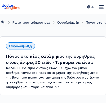
doctoranytime
EL
Ρώτα τους ειδικούς μας
Ουρολοίμωξη
Πόνος στο πέ
Ουρολοίμωξη
Πόνος στο πέος κατά μήκος της ουρήθρας
στους άντρες 50 ετών - Τι μπορεί να είναι;
ΚΑΛΗΣΠΕΡΑ ειμαι αντρας ετων 50 ..εχω ενα μικρο
αισθημα πονου στο πεος κατα μηκος της ουρηθρας .απο
την βαση του πεους εως την αρχη της βαλανου που ξεκινα
η ουρηθρα ..ο πονος εστιαζεται καπου στην μεση της
ουρηθρας ..τι μπορει να ειναι ???