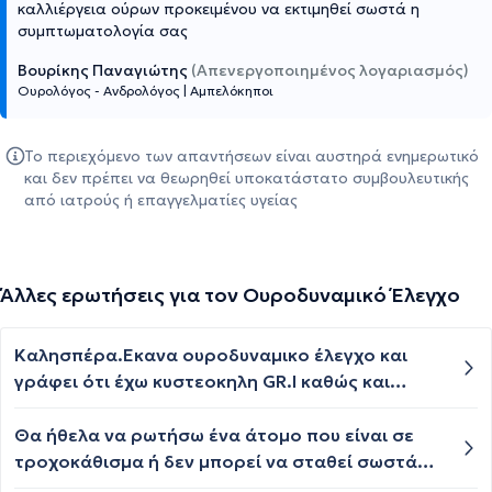
καλλιέργεια ούρων προκειμένου να εκτιμηθεί σωστά η
συμπτωματολογία σας
Βουρίκης Παναγιώτης
(Απενεργοποιημένος λογαριασμός)
Ουρολόγος - Ανδρολόγος
|
Αμπελόκηποι
Το περιεχόμενο των απαντήσεων είναι αυστηρά ενημερωτικό
και δεν πρέπει να θεωρηθεί υποκατάστατο συμβουλευτικής
από ιατρούς ή επαγγελματίες υγείας
Άλλες ερωτήσεις για τον Ουροδυναμικό Έλεγχο
Καλησπέρα.Εκανα ουροδυναμικο έλεγχο και
γράφει ότι έχω κυστεοκηλη GR.I καθώς και
ακράτεια παρ 'ολο που πριν από εννέα χρόνια
είχα βάλει ταινία.Τι πρέπει να κάνω?
Θα ήθελα να ρωτήσω ένα άτομο που είναι σε
τροχοκάθισμα ή δεν μπορεί να σταθεί σωστά
για να ουρήσει υπάρχει τρόπος να γίνει