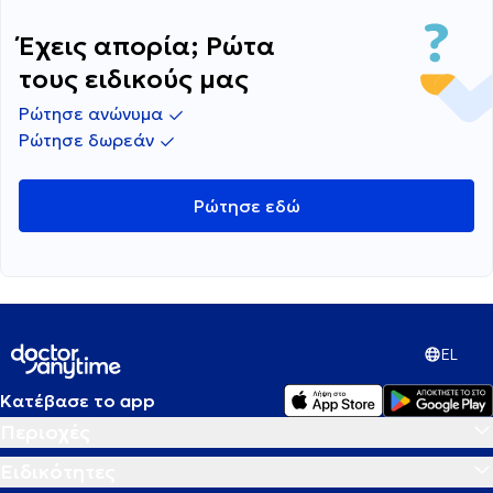
μέγεθος του προστάτη είναι φυσιολογικό για
την ηλικία μου και αν ναι τότε τι φταίει για την
Έχεις απορία; Ρώτα
συχνοουρία;;;;
τους ειδικούς μας
Ρώτησε ανώνυμα
Ρώτησε δωρεάν
Ρώτησε εδώ
EL
Κατέβασε το app
Περιοχές
Ειδικότητες