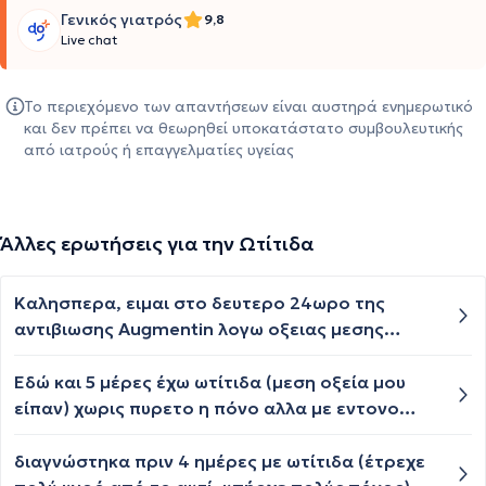
Γενικός γιατρός
9,8
Live chat
Το περιεχόμενο των απαντήσεων είναι αυστηρά ενημερωτικό
και δεν πρέπει να θεωρηθεί υποκατάστατο συμβουλευτικής
από ιατρούς ή επαγγελματίες υγείας
Άλλες ερωτήσεις για την Ωτίτιδα
Καλησπερα, ειμαι στο δευτερο 24ωρο της
αντιβιωσης Augmentin λογω οξειας μεσης
ωτιτιδας αλλα εμφανιζω πυρετο 38.8 που δεν
πεφτει με το algofren. Ποτε θα αρχισει να
Εδώ και 5 μέρες έχω ωτίτιδα (μεση οξεία μου
υποχωρει το βουλωμα και ο πυρετος?
είπαν) χωρις πυρετο η πόνο αλλα με εντονο
βούλωμα, ελλειψη ακοής και τρομερο βουητό
στο δεξι μου αυτί το οποίο κοντεύει να με
διαγνώστηκα πριν 4 ημέρες με ωτίτιδα (έτρεχε