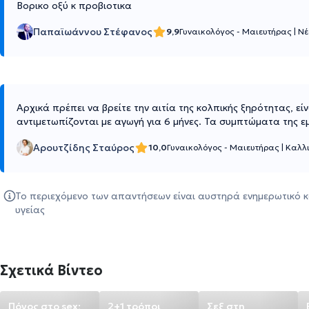
Βορικο οξύ κ προβιοτικα
Παπαϊωάννου Στέφανος
9,9
Γυναικολόγος - Μαιευτήρας
|
Νέ
Αρχικά πρέπει να βρείτε την αιτία της κολπικής ξηρότητας, ε
αντιμετωπίζονται με αγωγή για 6 μήνες. Τα συμπτώματα της 
Αρουτζίδης Σταύρος
10,0
Γυναικολόγος - Μαιευτήρας
|
Καλλ
Το περιεχόμενο των απαντήσεων είναι αυστηρά ενημερωτικό κ
υγείας
Σχετικά Βίντεο
Πόνος στο sex;
2+1 τρόποι
Σεξ στη