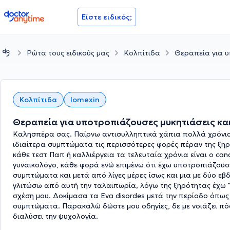
doctoranytime
Είστε ειδικός;
Ρώτα τους ειδικούς μας
Κολπίτιδα
Θεραπεία για υ
Κολπίτιδα
lomexin
Θεραπεία για υποτροπιάζουσες μυκητιάσεις κα
Καλησπέρα σας. Παίρνω αντισυλληπτικά χάπια πολλά χρόνια 
ιδιαίτερα συμπτώματα τις περισσότερες φορές πέραν της ξηρ
κάθε τεστ Παπ ή καλλιέργεια τα τελευταία χρόνια είναι ο ca
γυναικολόγο, κάθε φορά ενώ επιμένω ότι έχω υποτροπιάζουσε
συμπτώματα και μετά από λίγες μέρες ίσως και μια με δύο ε
γλιτώσω από αυτή την ταλαιπωρία, λόγω της ξηρότητας έχω "
σχέση μου. Δοκίμασα τα Eva disordes μετά την περίοδο όπως 
συμπτώματα. Παρακαλώ δώστε μου οδηγίες, δε με νοιάζει πόσ
διαλύσει την ψυχολογία.