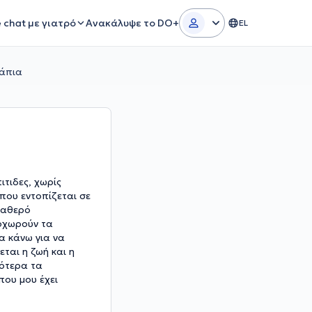
e chat με γιατρό
Ανακάλυψε το DO+
EL
χάπια
τιδες, χωρίς
που εντοπίζεται σε
σταθερό
ποχωρούν τα
α κάνω για να
ται η ζωή και η
ρότερα τα
που μου έχει