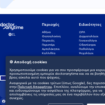
Περιοχές
Ειδικότητες
Αθήνα
ΩΡΛ
EL
Θεσσαλονίκη
Δερματολόγοι
Πειραιάς
Γυναικολόγοι
Περιστέρι
Οδοντίατροι
Αμπελόκηποι
Παθολόγοι
Καλλιθέα
Ψυχολόγοι
Πάτρα
Οφθαλμίατροι
🍪 Αποδοχή cookies
Γλυφάδα
Ενδοκρινολόγοι
Νίκαια
Ουρολόγοι
Χρησιμοποιούμε cookies για να σου προσφέρουμε μια κορυ
Νέα Σμύρνη
Καρδιολόγοι
προσωποποιημένη εμπειρία doctoranytime και να σε βοηθή
βρεις εύκολα αυτό που ψάχνεις.
Αναφορικά με τα cookies τρίτων (όπως Google), δες περισ
στην
Πολιτική Απορρήτου
. Επιπλέον, αναλύουμε την επισκ
Διαμορφώνουμε το μέλλον τη
και ενδυναμώνουμε την ασφάλεια της πλατφόρμας, για να
απολαμβάνεις τις υπηρεσίες μας σε ένα περιβάλλον που εξ
συνεχώς.