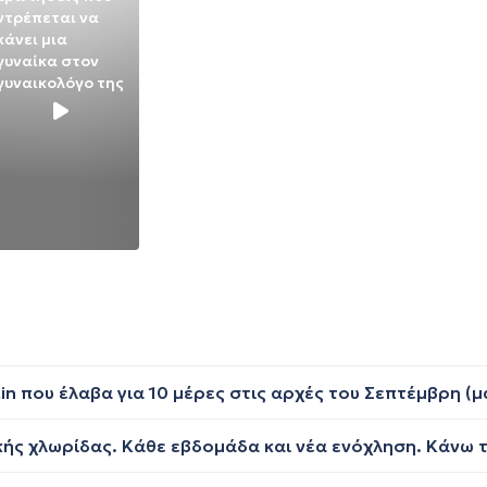
ντρέπεται να
κάνει μια
γυναίκα στον
γυναικολόγο της