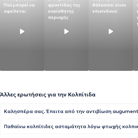
Πού μπορεί να
φροντίδας της
θάλασσα: είναι
οφείλεται
ευαίσθητης
επικίνδυνο;
περιοχής
Άλλες ερωτήσεις για την Κολπίτιδα