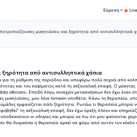
Εύρεση
Liv
ποτροπιάζουσες μυκητιάσεις και ξηρότητα από αντισυλληπτικά 
ι ξηρότητα από αντισυλληπτικά χάπια
για τη ρύθμιση της περιόδου και υποφέρω πολύ συχνά από κολπι
ότητας και του καψίματος κατά τη σεξουαλική επαφή. Ο μύκητας 
ndida albicans. Επειδή λόγω συνεχών μετακινήσεων δεν έχω έναν 
ς μυκητιάσεις, μου λένε lomexin υποθέτα. Κάνω τη θεραπεία, υ
βδομάδες εμφανίζεται πάλι ξηρότητα. Ρωτάω τι θεραπεία μπορώ ν
φοβηθεί" τη σεξουαλική επαφή, δεν έχω όρεξη πλέον και επηρεάζε
υποδεικνύουν οι οδηγίες και μπορώ να πω ότι μου φαίνονται χει
ο θα διαρκέσει η θεραπεία αρκεί να φύγω από αυτόν τον κύκλο 