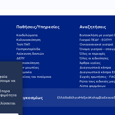
Παθήσεις/Υπηρεσίες
Αναζητήσεις
Κονδυλώματα
Βιντεοκλήση με γιατρό
Κολονοσκόπηση
Γιατροί ΠΕΔΥ - ΕΟΠΥΥ
Τεστ ΠΑΠ
Οικογενειακοί γιατροί
Γαστρεντερίτιδα
Όνομα γιατρού – επαγγ
Λεύκανση δοντιών
Όλες οι περιοχές
ΔΕΠΥ
Όλες οι ειδικότητες
Κολποσκόπηση
Άρθρα υγείας
Laser μυωπίας
Διαγνωστικά κέντρα
Πνευμονία
Διαγνωστικά κέντρα 
φαία
Καρκίνος του πνεύμονα
Συχνές ερωτήσεις - FA
σουμε να
Ρώτα τους ειδικούς μα
Λίστα φαρμάκων
σότερα
εψιμότητα
ς υγείας παγκοσμίως
Ελλάδα
Βέλγιο
Μεξικό
Κολομβία
Εκουαδ
ελίσσεται