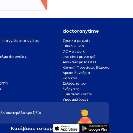
doctoranytime
 ή επαγγελματία υγείας
Σχετικά με εμάς
Επικοινωνία
DO+ at work
ελματία υγείας
Live chat με γιατρό
Ανακάλυψε το DO+
Κλινική Φροντίδας Βάρους
Άμεση Συνεδρία
Καριέρα
ΕΟΠΥΥ
Σελίδα τύπου
Q
Ενέργειες
ς
Εμπιστευτικότητα
Υποστηρίζουμε
όρ
Γουατεμάλα
Βραζιλία
Κατέβασε το app