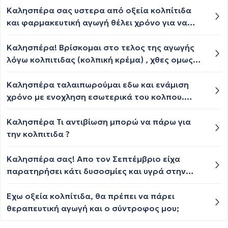
ασφαλής η κρέμα για το έμβρυο; Η χρήση του
Καλησπέρα σας υστερα από οξεία κολπίτιδα
σωληναρίου;;;
και φαρμακευτική αγωγή θέλει χρόνο για να
επανέλθει ο κόλπος στα φυσιολογικά πλαίσια ;
Διότι μετά από σεξουαλικη επαφή ένιωθα
Καλησπέρα! Βρίσκομαι στο τελος της αγωγής
έντονο κάψιμο
λόγω κολπιτιδας (κολπική κρέμα) , χθες ομως
που επισκέφτηκα τον γυναικολόγο μου μου είπε
ότι είμαι καθαρή. Επιτρέπεται η σεξουαλικη
Καλησπέρα ταλαιπωρούμαι εδω και ενάμιση
επαφή υπό αυτές τις συνθήκες η πρέπει
χρόνο με ενοχληση εσωτερικά του κολπου.
οπωσδήποτε να τελειώσει η θεραπεία?
Ξεκίνησε από ουρεοπλασμα για το οποίο έλαβα
3 αντιβιωσεις λόγω το ότι δεν ήταν σωστές οι
Καλησπέρα Τι αντιβίωση μπορώ να πάρω για
θεραπείες. Στη συνέχεια εμφάνιση μυκητες για
την κολπιτιδα ?
τους οποίους έλαβα και από το στόμα χαπια και
κολπικα υποθετα χωρίς αποτέλεσμα. Ενώ είχα
Καλησπέρα σας! Απο τον Σεπτέμβριο είχα
ηρεμησει κάπως μετά από 2 μήνες εμφάνισα
παρατηρήσει κάτι δυσοσμίες και υγρά στην
αιμοφιλο του κολπου και πήρα παλι αντιβιωση
ευαίσθητη περιοχή και έκανα καλλιέργεια να δω
και κολπικη κρεμα. Οι τελευταίες καλλιέργειες
τι συμβαίνει. Έδειξε ότι έχω ουρεοπλασμα. Ο
Έχω οξεία κολπίτιδα, θα πρέπει να πάρει
έδειξαν φτωχη κολπικη χλωριδα. Με συμβουλή
γιατρός μου έδωσε vibramysin και κολπικά
θεραπευτική αγωγή και ο σύντροφος μου;
γιατρού βάζω 8 υποθετα eva mycosis χωρίς
υπόθετα Eva . Στον επανέλεγχο όχι μόνο δεν