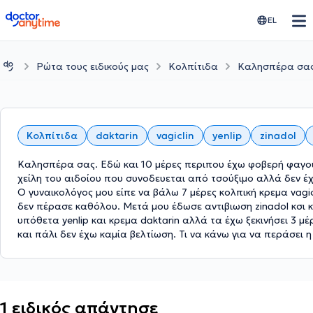
doctoranytime
EL
Ρώτα τους ειδικούς μας
Κολπίτιδα
Καλησπέρα σας.
Κολπίτιδα
daktarin
vagiclin
yenlip
zinadol
Καλησπέρα σας. Εδώ και 10 μέρες περιπου έχω φοβερή φαγ
χείλη του αιδοίου που συνοδευεται από τσούξιμο αλλά δεν έχ
Ο γυναικολόγος μου είπε να βάλω 7 μέρες κολπική κρεμα vagic
δεν πέρασε καθόλου. Μετά μου έδωσε αντιβιωση zinadol κσι 
υπόθετα yenlip και κρεμα daktarin αλλά τα έχω ξεκινήσει 3 μέ
και πάλι δεν έχω καμία βελτίωση. Τι να κάνω για να περάσει
1 ειδικός απάντησε