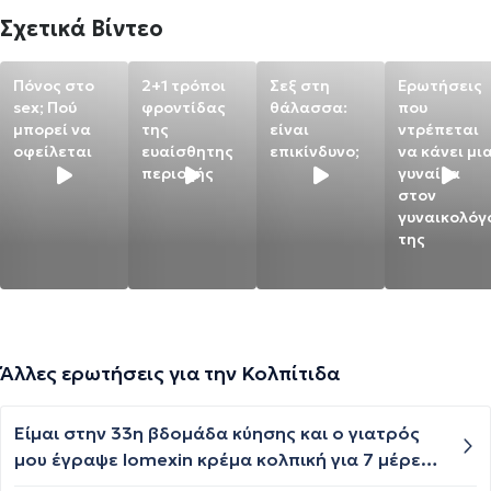
Σχετικά Βίντεο
Πόνος στο
2+1 τρόποι
Σεξ στη
Ερωτήσεις
sex; Πού
φροντίδας
θάλασσα:
που
μπορεί να
της
είναι
ντρέπεται
οφείλεται
ευαίσθητης
επικίνδυνο;
να κάνει μι
περιοχής
γυναίκα
στον
γυναικολόγ
της
Άλλες ερωτήσεις για την Κολπίτιδα
Είμαι στην 33η βδομάδα κύησης και ο γιατρός
μου έγραψε lomexin κρέμα κολπική για 7 μέρες
γιατί βρήκαμε μύκητες στην καλλιέργεια, είναι