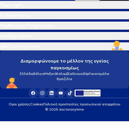
Περιοχές
Ειδικότητες
Παθήσεις/Υπηρεσίες
Αναζητήσεις
doctoranytime
Διαμορφώνουμε το μέλλον της υγείας
παγκοσμίως
Ελλάδα
Βέλγιο
Μεξικό
Κολομβία
Εκουαδόρ
Γουατεμάλα
Βραζιλία
Οροι χρήσης
Cookies
Πολιτική προστασίας προσωπικού απορρήτου
© 2026 doctoranytime