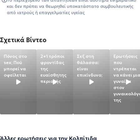
Το περιεχόμενο των απαντήσεων είναι αυστηρά ενημερωτικό
και δεν πρέπει να θεωρηθεί υποκατάστατο συμβουλευτικής
από ιατρούς ή επαγγελματίες υγείας
Σχετικά Βίντεο
Πόνος στο
2+1 τρόποι
Σεξ στη
Ερωτήσεις
sex; Πού
φροντίδας
θάλασσα:
που
μπορεί να
της
είναι
ντρέπεται
οφείλεται
ευαίσθητης
επικίνδυνο;
να κάνει μι
περιοχής
γυναίκα
στον
γυναικολόγ
της
Άλλες ερωτήσεις για την Κολπίτιδα