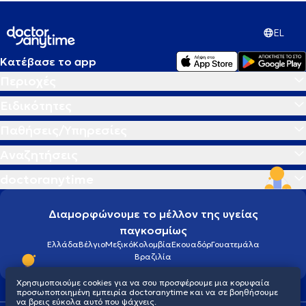
EL
Κατέβασε το app
Περιοχές
Ειδικότητες
Παθήσεις/Υπηρεσίες
Αναζητήσεις
doctoranytime
Διαμορφώνουμε το μέλλον της υγείας
παγκοσμίως
Ελλάδα
Βέλγιο
Μεξικό
Κολομβία
Εκουαδόρ
Γουατεμάλα
Βραζιλία
Χρησιμοποιούμε cookies για να σου προσφέρουμε μια κορυφαία
προσωποποιημένη εμπειρία doctoranytime και να σε βοηθήσουμε
να βρεις εύκολα αυτό που ψάχνεις.