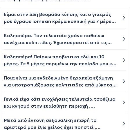
Είμαι στην 33η βδομάδα κύησης και ο γιατρός
μου έγραψε lomexin κρέμα κολπική για 7 μέρες
γιατί βρήκαμε μύκητες στην καλλιέργεια, είναι
ασφαλής η κρέμα για το έμβρυο; Η χρήση του
Καλησπέρα. Τον τελευταίο χρόνο παθαίνω
σωληναρίου;;;
συνέχεια κολπιτιδες. Έχω κουραστεί από τις
αλλεπάλληλες αντιβιωσεις κ είμαι
απογοητευμένη. Το μικρόβιο που βρέθηκε
Καλησπέρα! Παίρνω προβιοτικα εδώ και 10
αυτήν τη φορά είναι gram (+) g.vaginalis κ
μέρες. Σε 5 μέρες περιμένω την περίοδο μου και
φτωχή χλωρίδα. Πότε θα απαλλαγώ?
βλέπω στον κόλπο κάποια λευκά υγρά χωρίς
δυσάρεστη οσμή όμως. Είναι λευκά και
Ποια είναι μια ενδεδειγμένη θεραπεία εξάμηνη
παχύρευστα. Μπορεί να είναι κάτι ανησυχητικό;
για υποτροπιάζουσες κολπτιτιδες από μύκητα
candida? Η γυναικολόγος μετά από τρεις
αποτυχημένες θεραπείες με διάφορες ουσίες
Γενικά είχα κάτι ενοχλήσεις τελευταία τσούξιμο
μου συνέστησε να πίνω μόνο προβιοτικα, να
και κνησμό στην ευαίσθητη περιοχή ,
κάνω πλύσεις με σόδα και να φτιάξω την
αποφάσισα να κάνω για πρώτη φορά ένα τεστ
διατροφή μου μέχρι ο μύκητας να μην βρίσκει
Παπ διότι φοβάμαι μήπως κόλλησα κάποια ΣΜΝ
Μετά από έντονη σεξουαλικη επαφή το
πρόσφορος έδαφος και να υποχωρήσει. Αρκεί
αλλά με το που έβαλε το βουρτσακι άρχισα να
αριστερό μου έξω χείλος έχει πρηστεί ,