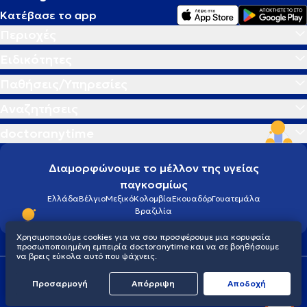
Κατέβασε το app
Περιοχές
Ειδικότητες
Παθήσεις/Υπηρεσίες
Αναζητήσεις
doctoranytime
Διαμορφώνουμε το μέλλον της υγείας
παγκοσμίως
Ελλάδα
Βέλγιο
Μεξικό
Κολομβία
Εκουαδόρ
Γουατεμάλα
Βραζιλία
Χρησιμοποιούμε cookies για να σου προσφέρουμε μια κορυφαία
προσωποποιημένη εμπειρία doctoranytime και να σε βοηθήσουμε
να βρεις εύκολα αυτό που ψάχνεις.
Οροι χρήσης
Cookies
Πολιτική προστασίας προσωπικού απορρήτου
Προσαρμογή
Απόρριψη
Aποδοχή
© 2026 doctoranytime