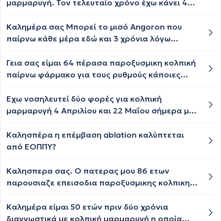
μαρμαρυγή. Τον τελευταίο χρόνο έχω κάνει 4
επεισόδια με τα τελευταία 3 στους 4
τελευταίους μήνες. Έχω βαριά δουλειά με
Καλημέρα σας Μπορεί το μισό Angoron που
πολλές ώρες και όλη την εβδομάδα και είμαι 59
παίρνω κάθε μέρα εδώ και 3 χρόνια λόγω
χρονών τι μου προτείνετε??
κολπικής Μαρμαρυγής να ανεβάσει την
τρανσαμινάση ALT τιμή 36; Περιμένω την
Γεια σας είμαι 64 πέρασα παροξυσμικη κολπική
απάντησή σας.
παίρνω φάρμακο για τους ρυθμούς κάποιες
φορές έχω παλμούς 57 είναι βραδυρυθμια αυτό
;;;;ο γιατρός μου είπε όχι αλλά κάτω Από 60
Έχω νοσηλευτεί δύο φορές για κολπική
είναι φυσιολογικό;;;;;
μαρμαρυγή 4 Απριλίου και 22 Μαΐου σήμερα με
ξαναπίασε με 125 σφυγμούς να πάω
νοσοκομείο;
Καλησπέρα η επέμβαση ablation καλύπτεται
από ΕΟΠΠΥ?
Καλησπερα σας. Ο πατερας μου 86 ετων
παρουσιαζε επεισοδια παροξυσμικης κολπικης
μαρμαρυγης. Πριν ενα χρονο, εκανε το ablation
και μπηκε σε σταθερο φλεβοκομβικο
Καλημέρα είμαι 50 ετών πριν δύο χρόνια
ρυθμο(περιπου σταθερα στους 50-55 παλμους).
διαγνωστικά με κολπική μαρμαρυγή η οποία