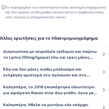
Το περιεχόμενο των απαντήσεων είναι αυστηρά ενημερωτικό
και δεν πρέπει να θεωρηθεί υποκατάστατο συμβουλευτικής
από ιατρούς ή επαγγελματίες υγείας
Άλλες ερωτήσεις για το Ηλεκτρομυογράφημα
Διαγνωστικα με νευραλγία τρίδυμου και παίρνω
το Lyrica (50mg/ημερα) εδω και τρεις μήνες
πλεον. Πριν την διάγνωση αισθανόμουν κάψιμο
στη βάση του της κεφαλής μου και δεν
Εδώ και δύο μήνες νιώθω μούδιασμα και
μπορουσα να αγγίξω ούτε το δέρμα στην
ενόχληση αριστερά στο πρόσωπο και στο
περιοχή εκεινη. Αυτο συνεχίζει και τωρα να
κεφάλι έχω χρόνια βρογχίτιδα αλλά και
υπάρχει. Ειναι αιτία της νευραλγίας που έχω;
αυχενικό για το οποίο κάνω φυσικοθεραπεία
Καλησπέρα, το 2018 επισκέφτηκα οδοντίατρο
Έχω κάνει μαγνητική εγκεφάλου, αξονική, και
τελικά είναι σοκ το αυχενικό ή από τη
για αφαίρεση θηκών στην άνω γνάθο, έγινε με
μαγνητική αγγειογραφία και δεν έχει δειξει κατι
βρογχίτιδα ?!
πολύ βίαιο τρόπο, με μεταλλικό εργαλείο
ανησυχητικό.
χτυπούσε επίμονα τις θήκες κ από τότε
Καλησπέρα. Ήθελα να ρωτήσω εάν υπάρχει