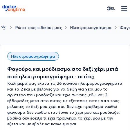
doctoranytime
EL
Ρώτα τους ειδικούς μας
Ηλεκτρομυογράφημα
Φαγο
Ηλεκτρομυογράφημα
Φαγούρα και μούδιασμα στο δεξί χέρι μετά
από ηλεκτρομυογράφημα - αιτίες;
Καλημερα σας εκανα τις 26 ιουνιου ηλετρομυογραφηματα
και τα 2 και με βελονες για να δειξη για χερι μου το
αριστερο που μουδιαζε και εχω πωνους ,εδω και 2
εβδομαδες μετα απο αυτες τις εξετασεις εκτος απο τους
μελωπες το δεξι μου χερι που δεν ειχε προβλημα νιωθω
φαγουρα δεν νιωθω οταν ξυνω το χερι μου και μουδιαζει
βασικα δεν εδειξε τι εχει προβλημα το χερι μου με την
εξετα και με εβαλε να κανω εμαραι