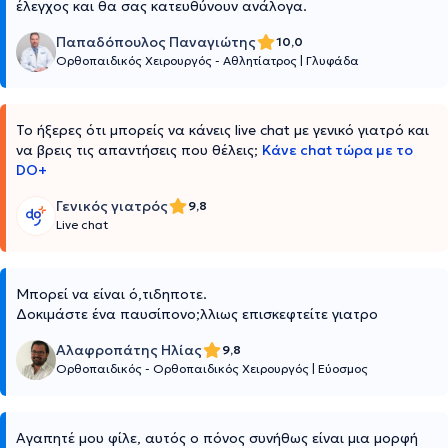
έλεγχος και θα σας κατευθύνουν ανάλογα.
Παπαδόπουλος Παναγιώτης
10,0
Ορθοπαιδικός Χειρουργός - Αθλητίατρος
|
Γλυφάδα
Το ήξερες ότι μπορείς να κάνεις live chat με γενικό γιατρό και
να βρεις τις απαντήσεις που θέλεις;
Κάνε chat τώρα με το
DO+
Γενικός γιατρός
9,8
Live chat
Μπορεί να είναι ό,τιδηποτε.
Δοκιμάστε ένα παυσίπονο;λλιως επισκεφτείτε γιατρο
Αλαφροπάτης Ηλίας
9,8
Ορθοπαιδικός - Ορθοπαιδικός Χειρουργός
|
Εύοσμος
Αγαπητέ μου φίλε, αυτός ο πόνος συνήθως είναι μια μορφή