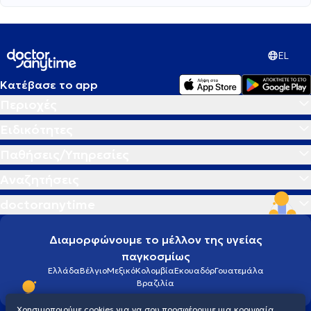
EL
Κατέβασε το app
Περιοχές
Ειδικότητες
Παθήσεις/Υπηρεσίες
Αναζητήσεις
doctoranytime
Διαμορφώνουμε το μέλλον της υγείας
παγκοσμίως
Ελλάδα
Βέλγιο
Μεξικό
Κολομβία
Εκουαδόρ
Γουατεμάλα
Βραζιλία
Χρησιμοποιούμε cookies για να σου προσφέρουμε μια κορυφαία