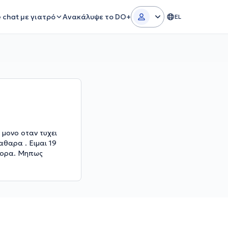
e chat με γιατρό
Ανακάλυψε το DO+
EL
 μονο οταν τυχει
αθαρα . Ειμαι 19
 φορα. Μηπως