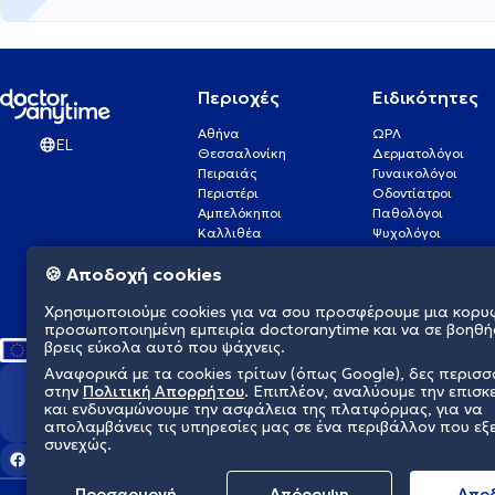
Περιοχές
Ειδικότητες
Αθήνα
ΩΡΛ
EL
Θεσσαλονίκη
Δερματολόγοι
Πειραιάς
Γυναικολόγοι
Περιστέρι
Οδοντίατροι
Αμπελόκηποι
Παθολόγοι
Καλλιθέα
Ψυχολόγοι
Πάτρα
Οφθαλμίατροι
🍪 Αποδοχή cookies
Γλυφάδα
Ενδοκρινολόγοι
Νίκαια
Ουρολόγοι
Χρησιμοποιούμε cookies για να σου προσφέρουμε μια κορυ
Νέα Σμύρνη
Καρδιολόγοι
προσωποποιημένη εμπειρία doctoranytime και να σε βοηθή
βρεις εύκολα αυτό που ψάχνεις.
Αναφορικά με τα cookies τρίτων (όπως Google), δες περισ
στην
Πολιτική Απορρήτου
. Επιπλέον, αναλύουμε την επισκ
Διαμορφώνουμε το μέλλον τη
και ενδυναμώνουμε την ασφάλεια της πλατφόρμας, για να
απολαμβάνεις τις υπηρεσίες μας σε ένα περιβάλλον που εξ
συνεχώς.
Προσαρμογή
Απόρριψη
Aπο