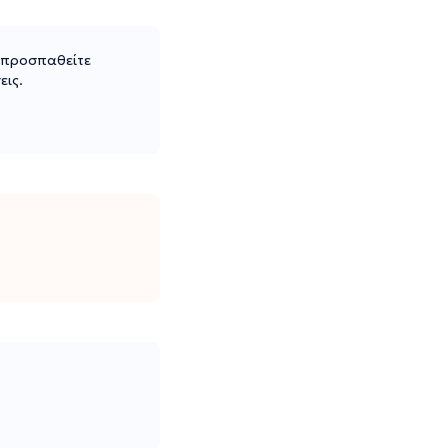
α προσπαθείτε
εις.