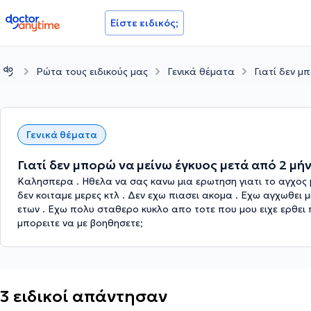
doctoranytime
Είστε ειδικός;
Ρώτα τους ειδικούς μας
Γενικά θέματα
Γιατί δεν μ
Γενικά θέματα
Γιατί δεν μπορώ να μείνω έγκυος μετά από 2 μή
Καλησπερα . Ηθελα να σας κανω μια ερωτηση γιατι το αγχος 
δεν κοιταμε μερες κτλ . Δεν εχω πιασει ακομα . Εχω αγχωθει
ετων . Εχω πολυ σταθερο κυκλο απο τοτε που μου ειχε ερθε
μπορειτε να με βοηθησετε;
3 ειδικοί απάντησαν