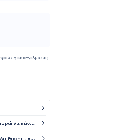
τρούς ή επαγγελματίες
Έχω κάνει lasik εδώ και 17 μήνες και έχω ξηροφθαλμία schirmer test δακρύων μόνο 6. Βάζω κυκλοσπορίνη. Μπορώ να κάνω botox για τις ρυτίδες ή υπάρχει περίπτωση να επιδεινωθεί η ξηροφθαλμία; Σε ποια σημεία δεν πρέπει να κάνω; Ευχαριστώ πολύ!
Καλησπέρα σας. Θα ήθελα να ρωτήσω σε υπέρηχο άνω και κάτω κοιλίας βρέθηκε το ηπαρ με εικονα λιπωδης διηθησης , χωρις εστιακες βλαβες και τα υπόλοιπα φυσιολογικά. Είναι κάτι ανησυχητικό; 40 χρονών και δεν πίνω καθόλου. Όλες οι αιματος γι το συκώτι είναι φυσιολογικες.