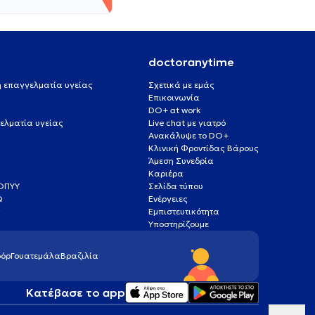
doctoranytime
 ή επαγγελματία υγείας
Σχετικά με εμάς
Επικοινωνία
DO+ at work
ελματία υγείας
Live chat με γιατρό
Ανακάλυψε το DO+
Κλινική Φροντίδας Βάρους
Άμεση Συνεδρία
Καριέρα
ΕΟΠΥΥ
Σελίδα τύπου
Q
Ενέργειες
ς
Εμπιστευτικότητα
Υποστηρίζουμε
όρ
Γουατεμάλα
Βραζιλία
Κατέβασε το app