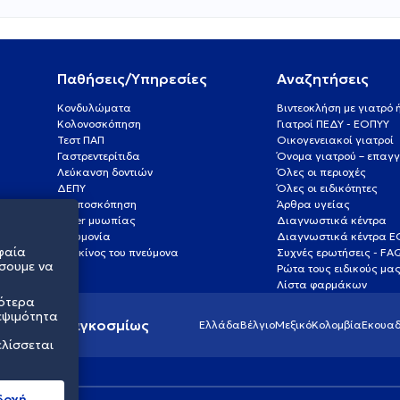
Παθήσεις/Υπηρεσίες
Αναζητήσεις
Κονδυλώματα
Βιντεοκλήση με γιατρό
Κολονοσκόπηση
Γιατροί ΠΕΔΥ - ΕΟΠΥΥ
Τεστ ΠΑΠ
Οικογενειακοί γιατροί
Γαστρεντερίτιδα
Όνομα γιατρού – επαγγ
Λεύκανση δοντιών
Όλες οι περιοχές
ΔΕΠΥ
Όλες οι ειδικότητες
Κολποσκόπηση
Άρθρα υγείας
Laser μυωπίας
Διαγνωστικά κέντρα
Πνευμονία
Διαγνωστικά κέντρα 
φαία
Καρκίνος του πνεύμονα
Συχνές ερωτήσεις - FA
σουμε να
Ρώτα τους ειδικούς μα
Λίστα φαρμάκων
σότερα
εψιμότητα
ς υγείας παγκοσμίως
Ελλάδα
Βέλγιο
Μεξικό
Κολομβία
Εκουαδ
ελίσσεται
δοχή