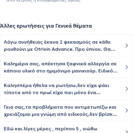
από ιατρούς ή επαγγελματίες υγείας
Άλλες ερωτήσεις για Γενικά θέματα
Λόγω συνήθειας έκανα 2 ψεκασμούς σε κάθε
ρουθούνι με Otrivin Advance. Προ ύπνου. Θα
έχω κάποιο θέμα?
Καλημέρα σας, απέκτησα ξαφνικά αλλεργία σε
κάποιο υλικό στο ημιμόνιμο μανικιούρ. Ειδικός
μου είπε ότι θα πρέπει να σταματήσω δια
παντός τη χρήση του. Υπάρχει περίπτωση να
Καλησπέρα ήθελα να ρωτήσω,δεν είχα φάει
αντιμετωπιστεί η δερματίτιδα εξ επαφής;
τίποτα από το πρωί είχα πιει μόνο ένα
Ευχαριστώ εκ των προτέρων.
τσάι..Ήρθα στις 2μιση έφαγα ένα πιάτο
μακαρόνια με κιμά...και μετά άρχισε να μου
Γεια σας,τα προβλήματα που αντιμετωπίζω και
γουργουριζει τι έντερο μου...είναι
χρειάζομαι μια γνώμη από ειδικούς,δεν βρίσκω
φυσιολογικό? Είμαι 22 χρονών χωρίς
κάτι να με γεμίζει στη ζωή και στην
προβλήματα υγείας
καθημερινότητα,αντιμετωπίζω χρονια μοναξιά
Εδώ και λίγες μέρες , περίπου 5 , νιώθω