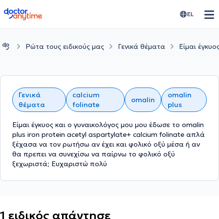
doctoranytime
EL
Ρώτα τους ειδικούς μας
Γενικά θέματα
Είμαι έγκυο
Γενικά
calcium
omalin
omalin
θέματα
folinate
plus
Είμαι έγκυος και ο γυναικολόγος μου μου έδωσε το omalin
plus iron protein acetyl aspartylate+ calcium folinate απλά
ξέχασα να τον ρωτήσω αν έχει και φολικό οξύ μέσα ή αν
θα πρεπει να συνεχίσω να παίρνω το φολικό οξύ
ξεχωριστά; Ευχαριστώ πολύ
1 ειδικός απάντησε