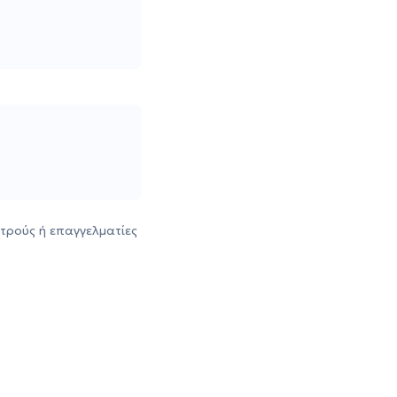
τρούς ή επαγγελματίες
ηρεάζει την
χική μας