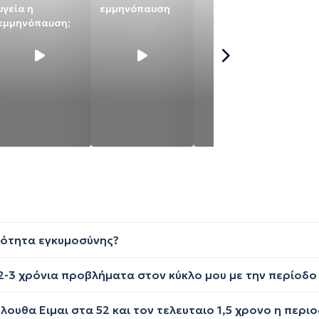
υγεία η
εμμηνόπαυση
υγ
εμμηνόπαυση;
εμ
ανότητα εγκυμοσύνης?