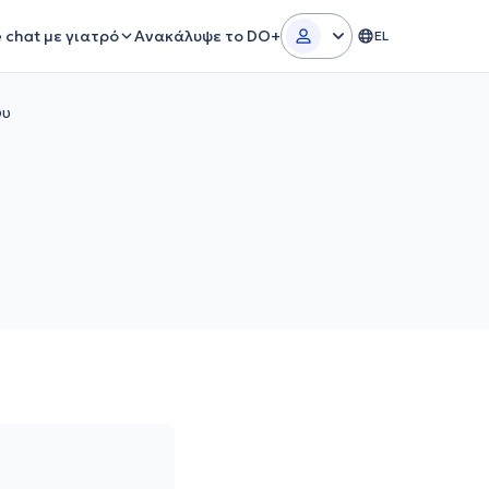
e chat με γιατρό
Ανακάλυψε το DO+
EL
φυ