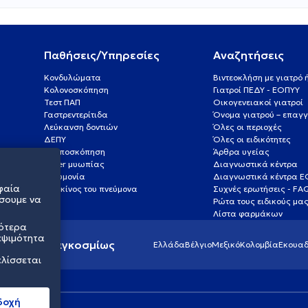
Παθήσεις/Υπηρεσίες
Αναζητήσεις
Κονδυλώματα
Βιντεοκλήση με γιατρό
Κολονοσκόπηση
Γιατροί ΠΕΔΥ - ΕΟΠΥΥ
Τεστ ΠΑΠ
Οικογενειακοί γιατροί
Γαστρεντερίτιδα
Όνομα γιατρού – επαγγ
Λεύκανση δοντιών
Όλες οι περιοχές
ΔΕΠΥ
Όλες οι ειδικότητες
Κολποσκόπηση
Άρθρα υγείας
Laser μυωπίας
Διαγνωστικά κέντρα
Πνευμονία
Διαγνωστικά κέντρα 
φαία
Καρκίνος του πνεύμονα
Συχνές ερωτήσεις - FA
σουμε να
Ρώτα τους ειδικούς μα
Λίστα φαρμάκων
σότερα
εψιμότητα
ς υγείας παγκοσμίως
Ελλάδα
Βέλγιο
Μεξικό
Κολομβία
Εκουαδ
ελίσσεται
δοχή