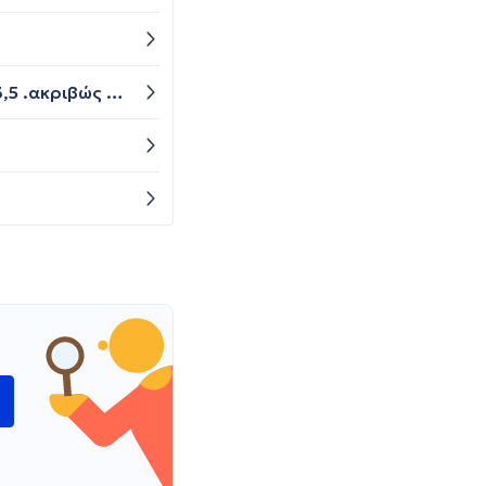
Καλησπέρα σας πριν ένα χρόνο στις 11 Δεκεμβρίου 2023 μου ήρθε τελευταία φορά περίοδος είμαι σήμερα 43,5 .ακριβώς στις 20 Νοέμβρη του 2024 έπαθα οξύ ψυχωτικό παροδικό επεισόδιο ο γιατρός είπε ότι η αιτία ήταν η εμμηνόπαυση.εχετε ανάλογες εμπειρίες;
ώ