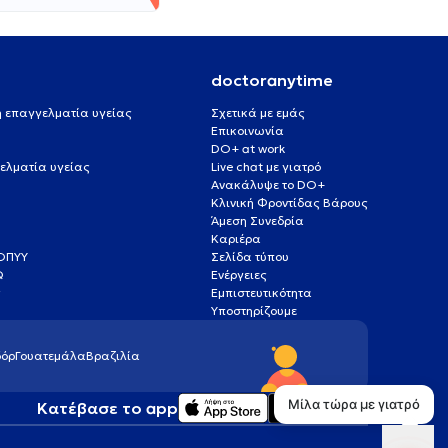
doctoranytime
 ή επαγγελματία υγείας
Σχετικά με εμάς
Επικοινωνία
DO+ at work
ελματία υγείας
Live chat με γιατρό
Ανακάλυψε το DO+
Κλινική Φροντίδας Βάρους
Άμεση Συνεδρία
Καριέρα
ΕΟΠΥΥ
Σελίδα τύπου
Q
Ενέργειες
ς
Εμπιστευτικότητα
Υποστηρίζουμε
όρ
Γουατεμάλα
Βραζιλία
Κατέβασε το app