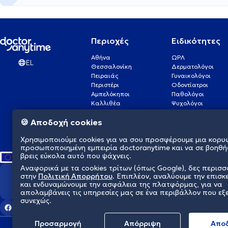
Περιοχές
Ειδικότητες
Αθήνα
ΩΡΛ
EL
Θεσσαλονίκη
Δερματολόγοι
Πειραιάς
Γυναικολόγοι
Περιστέρι
Οδοντίατροι
Αμπελόκηποι
Παθολόγοι
Καλλιθέα
Ψυχολόγοι
Πάτρα
Οφθαλμίατροι
🍪 Αποδοχή cookies
Γλυφάδα
Ενδοκρινολόγοι
Νίκαια
Ουρολόγοι
Χρησιμοποιούμε cookies για να σου προσφέρουμε μια κορυ
Νέα Σμύρνη
Καρδιολόγοι
προσωποποιημένη εμπειρία doctoranytime και να σε βοηθή
βρεις εύκολα αυτό που ψάχνεις.
Αναφορικά με τα cookies τρίτων (όπως Google), δες περισ
στην
Πολιτική Απορρήτου
. Επιπλέον, αναλύουμε την επισκ
Διαμορφώνουμε το μέλλον τη
και ενδυναμώνουμε την ασφάλεια της πλατφόρμας, για να
απολαμβάνεις τις υπηρεσίες μας σε ένα περιβάλλον που εξ
συνεχώς.
Προσαρμογή
Απόρριψη
Aπο