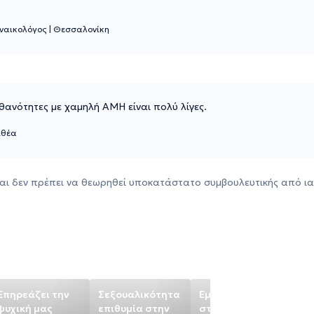
υναικολόγος
|
Θεσσαλονίκη
ανότητες με χαμηλή ΑΜΗ είναι πολύ λίγες.
ιθέα
αι δεν πρέπει να θεωρηθεί υποκατάστατο συμβουλευτικής από ια
Επηρεάζει την
Σεξουαλικότητα
Εμμηνόπαυση
Επ
ψυχική μας
επιθυμία στην
στα 35; γίνεται!
ψυ