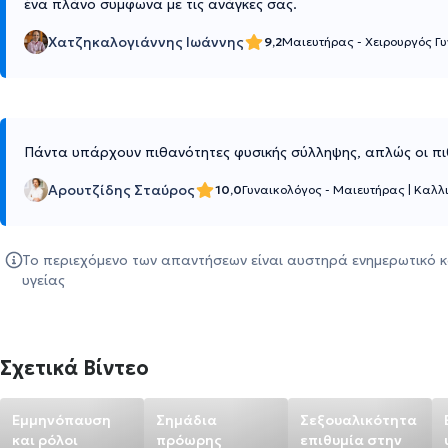
ένα πλάνο συμφωνα με τις ανάγκες σας.
Χατζηκαλογιάννης Ιωάννης
9,2
Μαιευτήρας - Χειρουργός Γ
Πάντα υπάρχουν πιθανότητες φυσικής σύλληψης, απλώς οι πιθ
Αρουτζίδης Σταύρος
10,0
Γυναικολόγος - Μαιευτήρας
|
Καλλ
Το περιεχόμενο των απαντήσεων είναι αυστηρά ενημερωτικό κ
υγείας
Σχετικά Βίντεο
Εμμηνόπαυση
Σημάδια
Σεξουαλικότητα
και ρόλοι
πρόωρης
επιθυμία στην