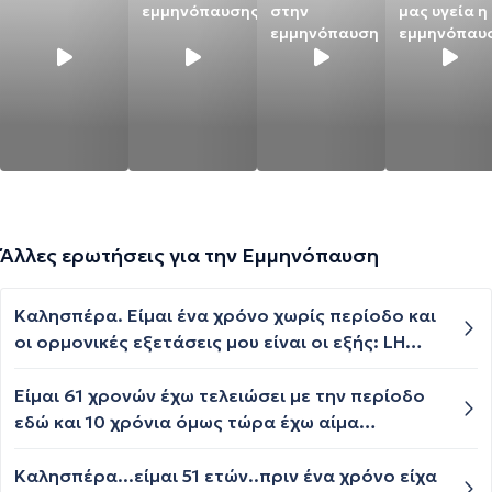
εμμηνόπαυσης
στην
μας υγεία η
εμμηνόπαυση
εμμηνόπαυ
Άλλες ερωτήσεις για την Εμμηνόπαυση
Καλησπέρα. Είμαι ένα χρόνο χωρίς περίοδο και
οι ορμονικές εξετάσεις μου είναι οι εξής: LH
22,42 FSH 34,95 PRL 6.20 και Ε2 25,60. Θα
ήθελα να ρωτήσω είμαι στην εμμηνόπαυση;
Είμαι 61 χρονών έχω τελειώσει με την περίοδο
εδώ και 10 χρόνια όμως τώρα έχω αίμα
περιόδου τι μπορεί να σημαίνει!
Καλησπέρα...είμαι 51 ετών..πριν ένα χρόνο είχα