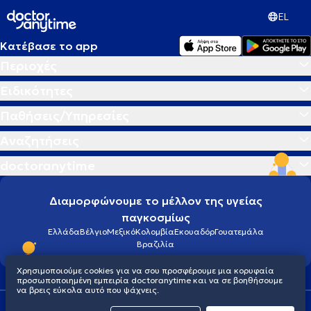
EL
Κατέβασε το app
Περιοχές
Ειδικότητες
Παθήσεις/Υπηρεσίες
Αναζητήσεις
doctoranytime
Διαμορφώνουμε το μέλλον της υγείας
παγκοσμίως
Ελλάδα
Βέλγιο
Μεξικό
Κολομβία
Εκουαδόρ
Γουατεμάλα
Βραζιλία
Χρησιμοποιούμε cookies για να σου προσφέρουμε μια κορυφαία
προσωποποιημένη εμπειρία doctoranytime και να σε βοηθήσουμε
να βρεις εύκολα αυτό που ψάχνεις.
Οροι χρήσης
Cookies
Πολιτική προστασίας προσωπικού απορρήτου