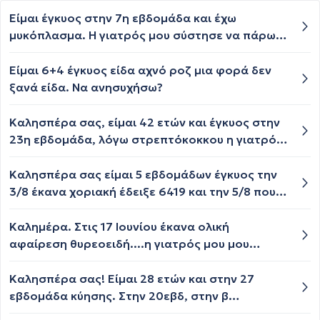
Είμαι έγκυος στην 7η εβδομάδα και έχω
μυκόπλασμα. Η γιατρός μου σύστησε να πάρω
amoxil ενώ μου είπε ότι δεν είναι ιδιαίτερα
αποτελεσματική. Δεν υπάρχει άλλη αντιβίωση
Είμαι 6+4 έγκυος είδα αχνό ροζ μια φορά δεν
που να είναι αποτελεσματική και να
ξανά είδα. Να ανησυχήσω?
επιτρέπεται στην εγκυμοσύνη;
Καλησπέρα σας, είμαι 42 ετών και έγκυος στην
23η εβδομάδα, λόγω στρεπτόκοκκου η γιατρός
μου, μου χορήγησε αντιβίωση augmentin 1g
είναι ακίνδυνη για το έμβρυο;; Σας ευχαριστώ
Καλησπέρα σας είμαι 5 εβδομάδων έγκυος την
πολύ.
3/8 έκανα χοριακή έδειξε 6419 και την 5/8 που
ξανά έκανα έδειξε 9429, δεν έχει διπλασιαστεί
η μονάδες και αυτό λίγο με ανησυχεί την
Καλημέρα. Στις 17 Ιουνίου έκανα ολική
Δευτέρα έχω ραντεβού με τον γυναικολόγο για
αφαίρεση θυρεοειδή....η γιατρός μου μου
υπέρηχο, πρέπει να ανησυχώ; Μήπως να
σύστησε να παίρνω τ4 112μg και σίδηρο καθότι
ξανακάνω και αύριο μια χοριακή εξέταση;
ήταν χαμηλό...με αποτέλεσμα να έχω θέμα με
Καλησπέρα σας! Είμαι 28 ετών και στην 27
δυσκοιλιότητα...! Στις 27 μου ήρθε περίοδος και
εβδομάδα κύησης. Στην 20εβδ, στην β
περίπου στις 10 είχα ελεύθερη επαφή......λίγες
επιπέδου, μας είχαν βρει ήπια υδρονεφρώση 5