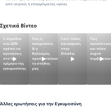
από ιατρούς ή επαγγελματίες υγείας
Σχετικά Βίντεο
5 σημάδια
Πώς η
Γιατί τόσες
Πώς
που ΔΕΝ
εγκυμοσύνη
καισαρικές
προκύπτου
πρέπει να
& ο
στην
και πόσο
αγνοήσεις
θηλασμός
Ελλάδα;
συχνά
στο 1ο
προστατεύουν
συμβαίνουν
τρίμηνο της
το στήθος
εγκυμοσύνης
μας
Άλλες ερωτήσεις για την Εγκυμοσύνη