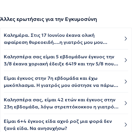
Άλλες ερωτήσεις για την Εγκυμοσύνη
Καλημέρα. Στις 17 Ιουνίου έκανα ολική
αφαίρεση θυρεοειδή....η γιατρός μου μου
σύστησε να παίρνω τ4 112μg και σίδηρο καθότι
ήταν χαμηλό...με αποτέλεσμα να έχω θέμα με
Καλησπέρα σας είμαι 5 εβδομάδων έγκυος την
δυσκοιλιότητα...! Στις 27 μου ήρθε περίοδος και
3/8 έκανα χοριακή έδειξε 6419 και την 5/8 που
περίπου στις 10 είχα ελεύθερη επαφή......λίγες
ξανά έκανα έδειξε 9429, δεν έχει διπλασιαστεί
μέρες αργότερα όμως είχα έντονο πόνο στο
η μονάδες και αυτό λίγο με ανησυχεί την
Είμαι έγκυος στην 7η εβδομάδα και έχω
στομάχι που με οδήγησε στο νοσοκομείο και
Δευτέρα έχω ραντεβού με τον γυναικολόγο για
μυκόπλασμα. Η γιατρός μου σύστησε να πάρω
έκανα ακτινογραφία θώρακος και
υπέρηχο, πρέπει να ανησυχώ; Μήπως να
amoxil ενώ μου είπε ότι δεν είναι ιδιαίτερα
κοιλιάς.....σήμερα έχω 8 μέρες
ξανακάνω και αύριο μια χοριακή εξέταση;
αποτελεσματική. Δεν υπάρχει άλλη αντιβίωση
Καλησπέρα σας, είμαι 42 ετών και έγκυος στην
καθυστέρηση.....στην περίπτωση εγκυμοσύνης
που να είναι αποτελεσματική και να
23η εβδομάδα, λόγω στρεπτόκοκκου η γιατρός
μπορεί να έχουν επηρεάσει όλα αυτά το
επιτρέπεται στην εγκυμοσύνη;
μου, μου χορήγησε αντιβίωση augmentin 1g
έμβρυο? Ευχαριστώ εκ των προτέρων!
είναι ακίνδυνη για το έμβρυο;; Σας ευχαριστώ
Είμαι 6+4 έγκυος είδα αχνό ροζ μια φορά δεν
πολύ.
ξανά είδα. Να ανησυχήσω?