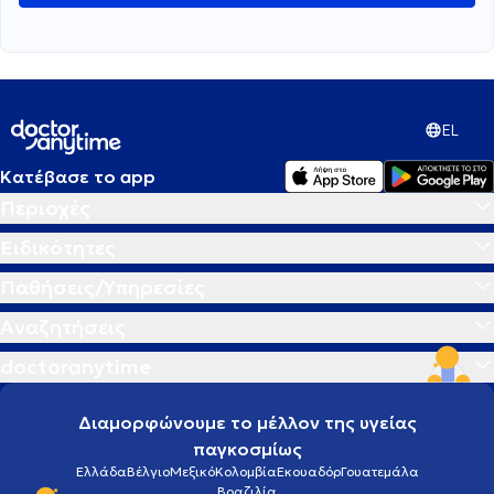
πρωινό μου ήταν 104. Πώς σας φαίνονται αυτές
οι μετρήσεις μέχρι στιγμής; Ευχαριστώ πολύ!
EL
Κατέβασε το app
Περιοχές
Ειδικότητες
Παθήσεις/Υπηρεσίες
Αναζητήσεις
doctoranytime
Διαμορφώνουμε το μέλλον της υγείας
παγκοσμίως
Ελλάδα
Βέλγιο
Μεξικό
Κολομβία
Εκουαδόρ
Γουατεμάλα
Βραζιλία