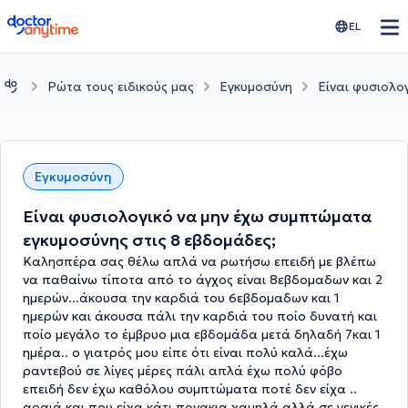
doctoranytime
EL
Ρώτα τους ειδικούς μας
Εγκυμοσύνη
Είναι φυσιολο
Εγκυμοσύνη
Είναι φυσιολογικό να μην έχω συμπτώματα
εγκυμοσύνης στις 8 εβδομάδες;
Καλησπέρα σας θέλω απλά να ρωτήσω επειδή με βλέπω
να παθαίνω τίποτα από το άγχος είναι 8εβδομαδων και 2
ημερών...άκουσα την καρδιά του 6εβδομαδων και 1
ημερών και άκουσα πάλι την καρδιά του ποίο δυνατή και
ποίο μεγάλο το έμβρυο μια εβδομάδα μετά δηλαδή 7και 1
ημέρα.. ο γιατρός μου είπε ότι είναι πολύ καλά...έχω
ραντεβού σε λίγες μέρες πάλι απλά έχω πολύ φόβο
επειδή δεν έχω καθόλου συμπτώματα ποτέ δεν είχα ..
αραιά και που είχα κάτι πονακια χαμηλά αλλά σε γενικές