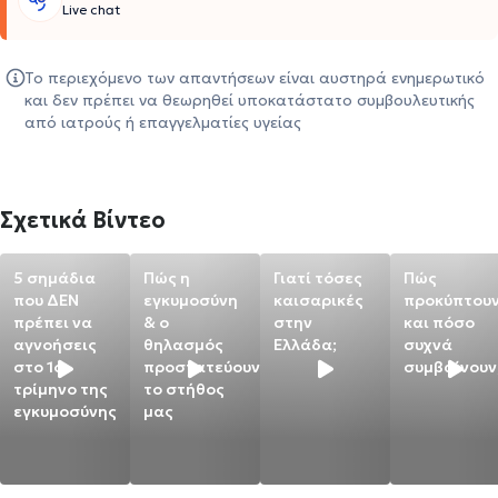
Live chat
Το περιεχόμενο των απαντήσεων είναι αυστηρά ενημερωτικό
και δεν πρέπει να θεωρηθεί υποκατάστατο συμβουλευτικής
από ιατρούς ή επαγγελματίες υγείας
Σχετικά Βίντεο
5 σημάδια
Πώς η
Γιατί τόσες
Πώς
που ΔΕΝ
εγκυμοσύνη
καισαρικές
προκύπτου
πρέπει να
& ο
στην
και πόσο
αγνοήσεις
θηλασμός
Ελλάδα;
συχνά
στο 1ο
προστατεύουν
συμβαίνουν
τρίμηνο της
το στήθος
εγκυμοσύνης
μας