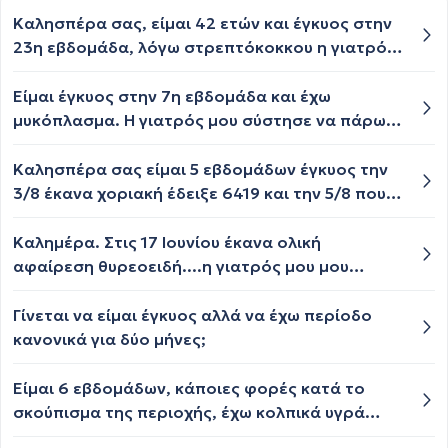
Καλησπέρα σας, είμαι 42 ετών και έγκυος στην
23η εβδομάδα, λόγω στρεπτόκοκκου η γιατρός
μου, μου χορήγησε αντιβίωση augmentin 1g
είναι ακίνδυνη για το έμβρυο;; Σας ευχαριστώ
Είμαι έγκυος στην 7η εβδομάδα και έχω
πολύ.
μυκόπλασμα. Η γιατρός μου σύστησε να πάρω
amoxil ενώ μου είπε ότι δεν είναι ιδιαίτερα
αποτελεσματική. Δεν υπάρχει άλλη αντιβίωση
Καλησπέρα σας είμαι 5 εβδομάδων έγκυος την
που να είναι αποτελεσματική και να
3/8 έκανα χοριακή έδειξε 6419 και την 5/8 που
επιτρέπεται στην εγκυμοσύνη;
ξανά έκανα έδειξε 9429, δεν έχει διπλασιαστεί
η μονάδες και αυτό λίγο με ανησυχεί την
Καλημέρα. Στις 17 Ιουνίου έκανα ολική
Δευτέρα έχω ραντεβού με τον γυναικολόγο για
αφαίρεση θυρεοειδή....η γιατρός μου μου
υπέρηχο, πρέπει να ανησυχώ; Μήπως να
σύστησε να παίρνω τ4 112μg και σίδηρο καθότι
ξανακάνω και αύριο μια χοριακή εξέταση;
ήταν χαμηλό...με αποτέλεσμα να έχω θέμα με
Γίνεται να είμαι έγκυος αλλά να έχω περίοδο
δυσκοιλιότητα...! Στις 27 μου ήρθε περίοδος και
κανονικά για δύο μήνες;
περίπου στις 10 είχα ελεύθερη επαφή......λίγες
μέρες αργότερα όμως είχα έντονο πόνο στο
Είμαι 6 εβδομάδων, κάποιες φορές κατά το
στομάχι που με οδήγησε στο νοσοκομείο και
σκούπισμα της περιοχής, έχω κολπικά υγρά
έκανα ακτινογραφία θώρακος και
καφέ ή ροζ , συνήθως έχω λευκά , αλλά κάποιες