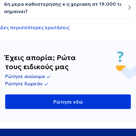
κοιλιάς.....σήμερα έχω 8 μέρες
εμφανίζονται και σε αυτό το χρώμα . Να
6η μερα καθυστερησης κ η χοριακη στ 19.000 τι
καθυστέρηση.....στην περίπτωση εγκυμοσύνης
ανησυχήσω ;;
σημαινει?
μπορεί να έχουν επηρεάσει όλα αυτά το
έμβρυο? Ευχαριστώ εκ των προτέρων!
Δες περισσότερες ερωτήσεις
Έχεις απορία; Ρώτα
τους ειδικούς μας
Ρώτησε ανώνυμα
Ρώτησε δωρεάν
Ρώτησε εδώ