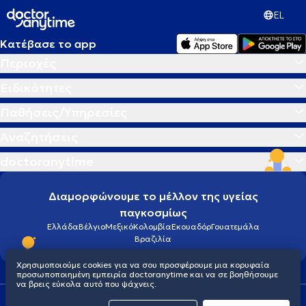
EL
Κατέβασε το app
Περιοχές
Ειδικότητες
Παθήσεις/Υπηρεσίες
Αναζητήσεις
doctoranytime
Διαμορφώνουμε το μέλλον της υγείας
παγκοσμίως
Ελλάδα
Βέλγιο
Μεξικό
Κολομβία
Εκουαδόρ
Γουατεμάλα
Βραζιλία
Χρησιμοποιούμε cookies για να σου προσφέρουμε μια κορυφαία
προσωποποιημένη εμπειρία doctoranytime και να σε βοηθήσουμε
να βρεις εύκολα αυτό που ψάχνεις.
Οροι χρήσης
Cookies
Πολιτική προστασίας προσωπικού απορρήτου