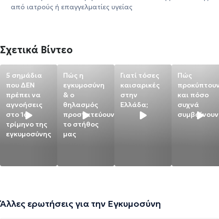
από ιατρούς ή επαγγελματίες υγείας
Σχετικά Βίντεο
5 σημάδια
Πώς η
Γιατί τόσες
Πώς
που ΔΕΝ
εγκυμοσύνη
καισαρικές
προκύπτου
πρέπει να
& ο
στην
και πόσο
αγνοήσεις
θηλασμός
Ελλάδα;
συχνά
στο 1ο
προστατεύουν
συμβαίνουν
τρίμηνο της
το στήθος
εγκυμοσύνης
μας
Άλλες ερωτήσεις για την Εγκυμοσύνη