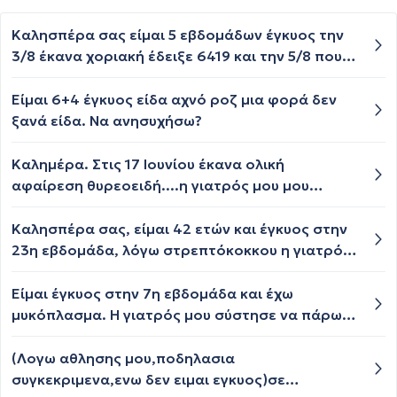
Καλησπέρα σας είμαι 5 εβδομάδων έγκυος την
3/8 έκανα χοριακή έδειξε 6419 και την 5/8 που
ξανά έκανα έδειξε 9429, δεν έχει διπλασιαστεί
η μονάδες και αυτό λίγο με ανησυχεί την
Είμαι 6+4 έγκυος είδα αχνό ροζ μια φορά δεν
Δευτέρα έχω ραντεβού με τον γυναικολόγο για
ξανά είδα. Να ανησυχήσω?
υπέρηχο, πρέπει να ανησυχώ; Μήπως να
ξανακάνω και αύριο μια χοριακή εξέταση;
Καλημέρα. Στις 17 Ιουνίου έκανα ολική
αφαίρεση θυρεοειδή....η γιατρός μου μου
σύστησε να παίρνω τ4 112μg και σίδηρο καθότι
ήταν χαμηλό...με αποτέλεσμα να έχω θέμα με
Καλησπέρα σας, είμαι 42 ετών και έγκυος στην
δυσκοιλιότητα...! Στις 27 μου ήρθε περίοδος και
23η εβδομάδα, λόγω στρεπτόκοκκου η γιατρός
περίπου στις 10 είχα ελεύθερη επαφή......λίγες
μου, μου χορήγησε αντιβίωση augmentin 1g
μέρες αργότερα όμως είχα έντονο πόνο στο
είναι ακίνδυνη για το έμβρυο;; Σας ευχαριστώ
Είμαι έγκυος στην 7η εβδομάδα και έχω
στομάχι που με οδήγησε στο νοσοκομείο και
πολύ.
μυκόπλασμα. Η γιατρός μου σύστησε να πάρω
έκανα ακτινογραφία θώρακος και
amoxil ενώ μου είπε ότι δεν είναι ιδιαίτερα
κοιλιάς.....σήμερα έχω 8 μέρες
αποτελεσματική. Δεν υπάρχει άλλη αντιβίωση
(Λογω αθλησης μου,ποδηλασια
καθυστέρηση.....στην περίπτωση εγκυμοσύνης
που να είναι αποτελεσματική και να
συγκεκριμενα,ενω δεν ειμαι εγκυος)σε