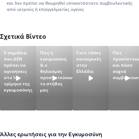
και δεν πρέπει να θεωρηθεί υποκατάστατο συμβουλευτικής
από ιατρούς ή επαγγελματίες υγείας
Σχετικά Βίντεο
5 σημάδια
Πώς η
Γιατί τόσες
Πώς
που ΔΕΝ
εγκυμοσύνη
καισαρικές
προκύπτου
πρέπει να
& ο
στην
και πόσο
αγνοήσεις
θηλασμός
Ελλάδα;
συχνά
στο 1ο
προστατεύουν
συμβαίνουν
τρίμηνο της
το στήθος
εγκυμοσύνης
μας
Άλλες ερωτήσεις για την Εγκυμοσύνη