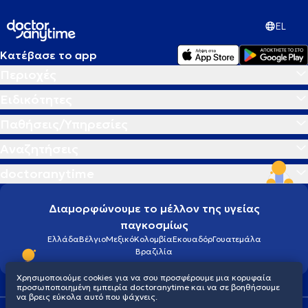
EL
Κατέβασε το app
Περιοχές
Ειδικότητες
Παθήσεις/Υπηρεσίες
Αναζητήσεις
doctoranytime
Διαμορφώνουμε το μέλλον της υγείας
παγκοσμίως
Ελλάδα
Βέλγιο
Μεξικό
Κολομβία
Εκουαδόρ
Γουατεμάλα
Βραζιλία
Χρησιμοποιούμε cookies για να σου προσφέρουμε μια κορυφαία
προσωποποιημένη εμπειρία doctoranytime και να σε βοηθήσουμε
να βρεις εύκολα αυτό που ψάχνεις.