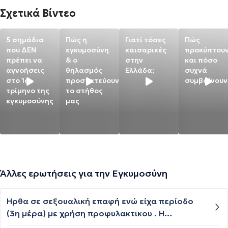
Σχετικά Βίντεο
5 σημάδια
Πώς η
Γιατί τόσες
Πώς
που ΔΕΝ
εγκυμοσύνη
καισαρικές
προκύπτου
πρέπει να
& ο
στην
και πόσο
αγνοήσεις
θηλασμός
Ελλάδα;
συχνά
στο 1ο
προστατεύουν
συμβαίνουν
τρίμηνο της
το στήθος
εγκυμοσύνης
μας
Άλλες ερωτήσεις για την Εγκυμοσύνη
Ηρθα σε σεξουαλική επαφή ενώ είχα περίοδο
(3η μέρα) με χρήση προφυλακτικου . Η
εκσπερμάτωση έγινε εκτός του κολπου μέσα