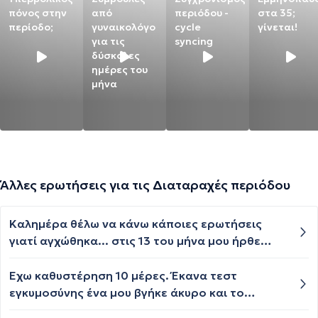
πόνος στην
από
περιόδου -
στα 35;
περίοδο;
γυναικολόγο
cycle
γίνεται!
για τις
syncing
δύσκολες
ημέρες του
μήνα
Άλλες ερωτήσεις για τις Διαταραχές περιόδου
Καλημέρα θέλω να κάνω κάποιες ερωτήσεις
γιατί αγχώθηκα... στις 13 του μήνα μου ήρθε
περίοδος κανονικά κράτησε 5 μέρες είχα μια
σεξουαλική επαφή στις 23 του μήνα Ιουλίου
Έχω καθυστέρηση 10 μέρες. Έκανα τεστ
δηλαδή έσπασε το προφυλακτικό και δεν
εγκυμοσύνης ένα μου βγήκε άκυρο και το
θυμόμαστε τι έγινε εγώ πήρα το χάπι της
δεύτερο μου βγήκε αρνητικό. Πάντα η περίοδος