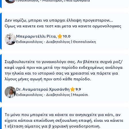
Γυναικολόγος - Μαιευτήρας
|
Νέα Ερυθραία
Δεν νομίζω, μπορει να υπαρχει έλλειψη προγεστερονι...
Ομως να κανετε ενα τεστ και μετα να κανετε ορμονολογικες
Μπεραρντέλλι Ρίτα,
10,0
Ενδοκρινολόγος - Διαβητολόγος
|
Θεσσαλονίκη
Συμβουλευτείτε το γυναικολόγο σας. Αν βλέπετε συχνά ροζ/
καφέ υγρά πριν και μετά την περίοδο ενδεχομένως ανάλογα
την ηλικία και το ιστορικό σας να χρειαστεί να πάρετε για
λίγους μήνες αγωγή πριν από κάθε περίοδο.
Dr. Αναματερού Χρυσάνθη
9,9
Ενδοκρινολόγος - Διαβητολόγος
|
Μαρούσι
Το μόνο που μπορείτε να κάνετε αν ανησυχείτε για κάτι, αν
είχατε κάποια επικίνδυνη σεξουαλικη επαφή, είναι να κάνετε
1 εξέταση αίματος για β χοριακή γοναδοτροπινη.