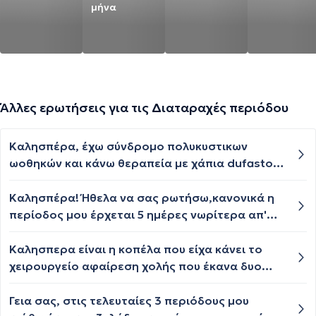
μήνα
Άλλες ερωτήσεις για τις Διαταραχές περιόδου
Καλησπέρα, έχω σύνδρομο πολυκυστικων
ωοθηκών και κάνω θεραπεία με χάπια dufaston.
Αυτόν τον μήνα πήρα τα dufaston ήρθε
περίοδος αλλά έχουν περάσει 20 μέρες και δεν
Καλησπέρα! Ήθελα να σας ρωτήσω,κανονικά η
έχει τελειώσει οριστικά. Τι μπορεί να συμβαίνει?
περίοδος μου έρχεται 5 ημέρες νωρίτερα απ'
ο,τι μου είχε έρθει τον προηγούμενο μήνα..Είχα
πάρει το χάπι της επόμενης ημέρας ellaone τον
Καλησπερα είναι η κοπέλα που είχα κάνει το
προηγούμενο μήνα αλλά μου ήρθε η περίοδος
χειρουργείο αφαίρεση χολής που έκανα δυο
κανονικά..τώρα αυτόν τον μήνα έχω ήδη
ερωτήσεις ! Έχω και άλλη μια όπως είχα
καθυστερηση μια μέρα και ενώ ποναγε λίγο η
αναφέρει όταν έβγαλα το σωλινακι μετά από
Γεια σας, στις τελευταίες 3 περιόδους μου