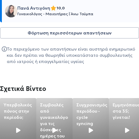
Πανά Αντιγόνη
10,0
Γυναικολόγος - Μαιευτήρας
|
Άνω Τούμπα
Φόρτωση περισσότερων απαντήσεων
Το περιεχόμενο των απαντήσεων είναι αυστηρά ενημερωτικό
και δεν πρέπει να θεωρηθεί υποκατάστατο συμβουλευτικής
από ιατρούς ή επαγγελματίες υγείας
Σχετικά Βίντεο
Υπερβολικός
Συμβουλές
Συγχρονισμός
Εμμηνόπαυ
πόνος στην
από
περιόδου -
στα 35;
περίοδο;
γυναικολόγο
cycle
γίνεται!
για τις
syncing
δύσκολες
ημέρες του