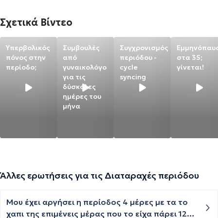
Σχετικά Βίντεο
Υπερβολικός
Συμβουλές
Συγχρονισμός
Εμμηνόπαυ
πόνος στην
από
περιόδου -
στα 35;
περίοδο;
γυναικολόγο
cycle
γίνεται!
για τις
syncing
δύσκολες
ημέρες του
μήνα
Άλλες ερωτήσεις για τις Διαταραχές περιόδου
Μου έχει αργήσει η περίοδος 4 μέρες με τα το
χαπι της επιμένεις μέρας που το είχα πάρει 12