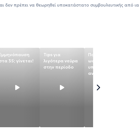
αι δεν πρέπει να θεωρηθεί υποκατάστατο συμβουλευτικής από ια
Εμμηνόπαυση
Tips για
Πολυκυστικές
Να
στα 35; γίνεται!
λιγότερα νεύρα
ωοθήκες:
θά
στην περίοδο
υπάρχει τρόπος
έχ
αντιμετώπισης;