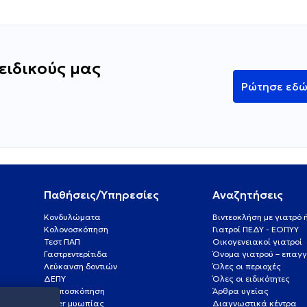
ειδικούς μας
Ρώτησε εδ
Παθήσεις/Υπηρεσίες
Αναζητήσεις
Κονδυλώματα
Βιντεοκλήση με γιατρό
Κολονοσκόπηση
Γιατροί ΠΕΔΥ - ΕΟΠΥΥ
Τεστ ΠΑΠ
Οικογενειακοί γιατροί
Γαστρεντερίτιδα
Όνομα γιατρού – επαγγ
Λεύκανση δοντιών
Όλες οι περιοχές
ΔΕΠΥ
Όλες οι ειδικότητες
Κολποσκόπηση
Άρθρα υγείας
Laser μυωπίας
Διαγνωστικά κέντρα