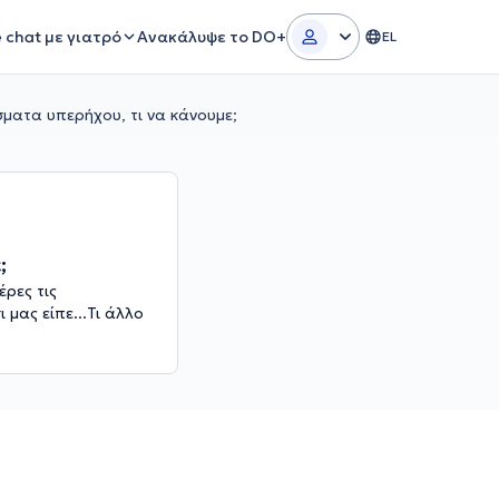
e chat με γιατρό
Ανακάλυψε το DO+
EL
ματα υπερήχου, τι να κάνουμε;
;
έρες τις
 μας είπε...Τι άλλο