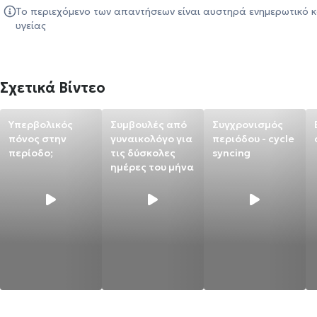
Το περιεχόμενο των απαντήσεων είναι αυστηρά ενημερωτικό κ
υγείας
Σχετικά Βίντεο
Υπερβολικός
Συμβουλές από
Συγχρονισμός
πόνος στην
γυναικολόγο για
περιόδου - cycle
περίοδο;
τις δύσκολες
syncing
ημέρες του μήνα