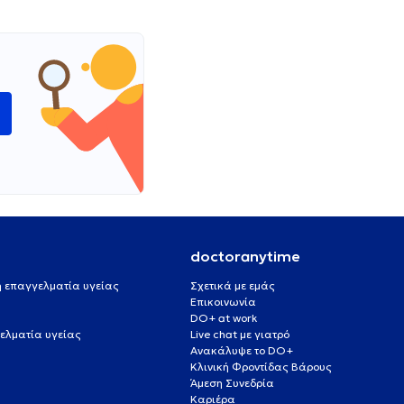
ώ
doctoranytime
 ή επαγγελματία υγείας
Σχετικά με εμάς
Επικοινωνία
DO+ at work
ελματία υγείας
Live chat με γιατρό
Ανακάλυψε το DO+
Κλινική Φροντίδας Βάρους
Άμεση Συνεδρία
Καριέρα