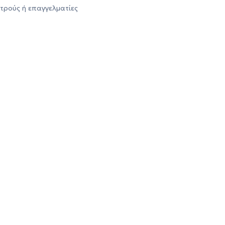
τρούς ή επαγγελματίες
 μπούμε στη
λασσα όταν
ουμε περίοδο;