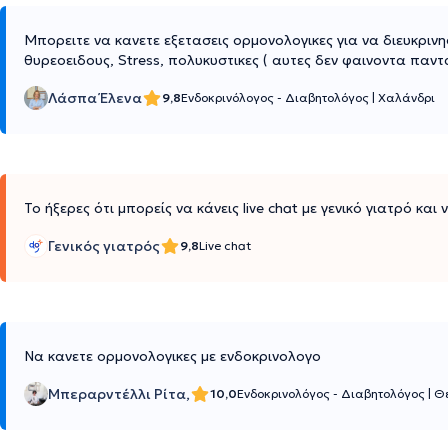
Μπορειτε να κανετε εξετασεις ορμονολογικες για να διευκριν
θυρεοειδους, Stress, πολυκυστικες ( αυτες δεν φαινοντα πα
Λάσπα Έλενα
9,8
Ενδοκρινόλογος - Διαβητολόγος
|
Χαλάνδρι
Το ήξερες ότι μπορείς να κάνεις live chat με γενικό γιατρό και
Γενικός γιατρός
9,8
Live chat
Να κανετε ορμονολογικες με ενδοκρινολογο
Μπεραρντέλλι Ρίτα,
10,0
Ενδοκρινολόγος - Διαβητολόγος
|
Θ