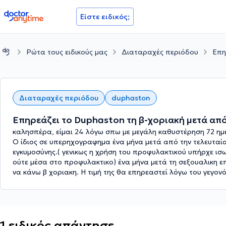
doctoranytime
Είστε ειδικός;
Ρώτα τους ειδικούς μας
Διαταραχές περιόδου
Επη
Διαταραχές περιόδου
duphaston
Επηρεάζει το Duphaston τη β-χοριακή μετά απ
καλησπέρα, είμαι 24 λόγω σπω με μεγάλη καθυστέρηση 72 ημέ
Ο ίδιος σε υπερηχογραφημα ένα μήνα μετά από την τελευταί
εγκυμοσύνης.( γενικως η χρήση του προφυλακτικού υπήρχε ι
ούτε μέσα στο προφυλακτικο) ένα μήνα μετά τη σεξουαλικη 
να κάνω β χοριακη. Η τιμή της θα επηρεαστεί λόγω του γεγον
1 ειδικός απάντησε