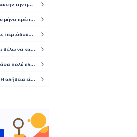
γεια σας, ειμαι 16 και δεν εχω περιοδο εδω και 3 μηνες, απο αρχες μαιου συγκεκριμενα. ειναι φυσιολογικο σε αυτην την ηλικια η να ανησυχησω;
Είχα περίοδο στις 13 Φεβρουαρίου κράτησε 7 μέρες σταμάτησε για τέσσερις ημέρες και επανήλθε στις 24 του μήνα πρέπει να ανησυχώ
Καλησπερα. Είμαι 29 χρονών ο κύκλος μου γενικά είναι ασταθής. Ειδικά το τελευταίο 5 μηνο έχω χάσει κάποιες περιόδους. Αυτόν τον μήνα αντί για αίμα είχα μια δυο σταγόνες αίματος , στο σκούπισμα δεν φαίνεται κόκκινο αλλά πολυ αχνο ροζ... Για 6 μέρες. Τι μπορεί να είναι, θεωρείται περίοδος η κάτι άλλο.
Για να καθυστερήσω την περιοδο μου πρέπει να πάρω προγεστερονη είμαι 21 ετών και έχω σταθερό κύκλο και θέλω να καθυστερήσω την περιοδο μου για 2-3 ημερες
είμαι 47 ετων, έχω εμμηνο κάθε 2 μηνες, αυτή τη φορά που είχα εμμηνο σχεδόν δεν είχα καθολου ροή, ήταν πάρα πολύ ελαφρύς ο κύκλος σχεδόν καθολου. Έχω και πόνους στους μαστούς εδώ και 1 μήνα. Παρακαλώ τι πρέπει να κάνω;; τι είδους εξετάσεις?? Ευχαριστώ
Καλησπέρα σας. Έχω 14 μέρες καθυστερήση της περιόδου μου με δυο αρνητικά τεστ στην 10 και την 14 μέρα. Η αλήθεια είναι πως το τελευταίο καιρό βιώνω μεγάλο στρες . Πρέπει να κάνω κάτι για να προκαλέσω τεχνητά την περίοδο μου ;
ώ