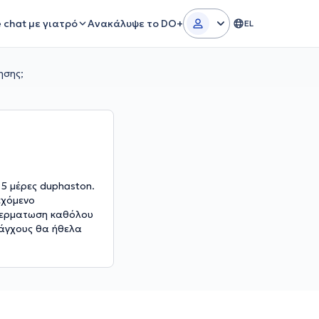
e chat με γιατρό
Ανακάλυψε το DO+
EL
ησης;
 5 μέρες duphaston.
εχόμενο
σπερματωση καθόλου
 άγχους θα ήθελα