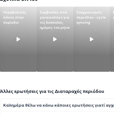
Υπερβολικός
Συμβουλές από
Συγχρονισμός
πόνος στην
γυναικολόγο για
περιόδου - cycle
περίοδο;
τις δύσκολες
syncing
ημέρες του μήνα
Άλλες ερωτήσεις για τις Διαταραχές περιόδου