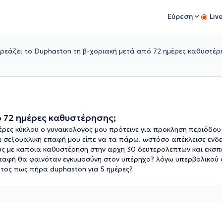
Εύρεση
Liv
ρεάζει το Duphaston τη β-χοριακή μετά από 72 ημέρες καθυστέρ
ό 72 ημέρες καθυστέρησης;
ρες κύκλου ο γυναικολογος μου πρότεινε για προκληση περιόδου
α σεξουαλικη επαφή μου είπε να τα πάρω. ωστόσο απέκλεισε ενδ
σως με καποια καθυστέρηση στην αρχη 30 δευτερολεπτων και εκ
επαφή θα φαινόταν εγκυμοσύνη στον υπέρηχο? λόγω υπερβολικού
ότος πως πήρα duphaston για 5 ημέρες?