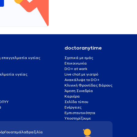
doctoranytime
 ή επαγγελματία υγείας
Σχετικά με εμάς
Επικοινωνία
DO+ at work
ελματία υγείας
Live chat με γιατρό
Ανακάλυψε το DO+
Κλινική Φροντίδας Βάρους
Άμεση Συνεδρία
Καριέρα
ΕΟΠΥΥ
Σελίδα τύπου
Q
Ενέργειες
ς
Εμπιστευτικότητα
Υποστηρίζουμε
όρ
Γουατεμάλα
Βραζιλία