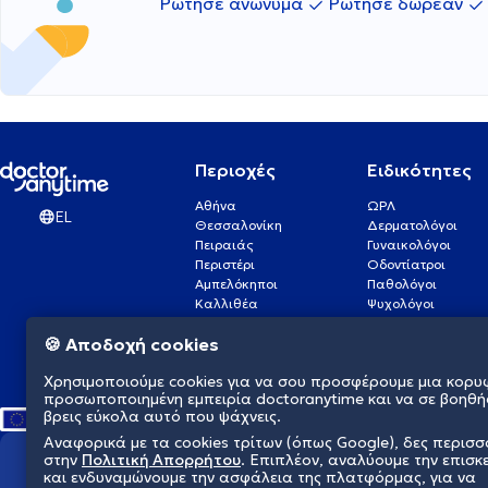
Ρώτησε ανώνυμα
Ρώτησε δωρεάν
Περιοχές
Ειδικότητες
Αθήνα
ΩΡΛ
EL
Θεσσαλονίκη
Δερματολόγοι
Πειραιάς
Γυναικολόγοι
Περιστέρι
Οδοντίατροι
Αμπελόκηποι
Παθολόγοι
Καλλιθέα
Ψυχολόγοι
Πάτρα
Οφθαλμίατροι
🍪 Αποδοχή cookies
Γλυφάδα
Ενδοκρινολόγοι
Νίκαια
Ουρολόγοι
Χρησιμοποιούμε cookies για να σου προσφέρουμε μια κορυ
Νέα Σμύρνη
Καρδιολόγοι
προσωποποιημένη εμπειρία doctoranytime και να σε βοηθή
βρεις εύκολα αυτό που ψάχνεις.
Αναφορικά με τα cookies τρίτων (όπως Google), δες περισ
στην
Πολιτική Απορρήτου
. Επιπλέον, αναλύουμε την επισκ
Διαμορφώνουμε το μέλλον τη
και ενδυναμώνουμε την ασφάλεια της πλατφόρμας, για να