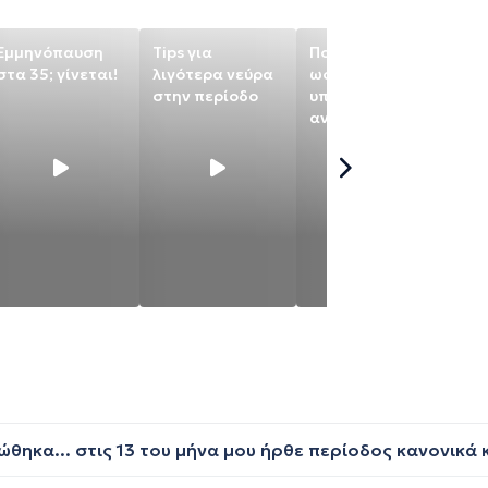
Εμμηνόπαυση
Tips για
Πολυκυστικές
Να
στα 35; γίνεται!
λιγότερα νεύρα
ωοθήκες:
θά
στην περίοδο
υπάρχει τρόπος
έχ
αντιμετώπισης;