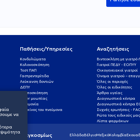
Παθήσεις/Υπηρεσίες
Αναζητήσεις
Κονδυλώματα
Βιντεοκλήση με γιατρό
Κολονοσκόπηση
Γιατροί ΠΕΔΥ - ΕΟΠΥΥ
Τεστ ΠΑΠ
Οικογενειακοί γιατροί
Γαστρεντερίτιδα
Όνομα γιατρού – επαγγ
Λεύκανση δοντιών
Όλες οι περιοχές
ΔΕΠΥ
Όλες οι ειδικότητες
Κολποσκόπηση
Άρθρα υγείας
Laser μυωπίας
Διαγνωστικά κέντρα
Πνευμονία
Διαγνωστικά κέντρα 
φαία
Καρκίνος του πνεύμονα
Συχνές ερωτήσεις - FA
σουμε να
Ρώτα τους ειδικούς μα
Λίστα φαρμάκων
σότερα
εψιμότητα
ς υγείας παγκοσμίως
Ελλάδα
Βέλγιο
Μεξικό
Κολομβία
Εκουαδ