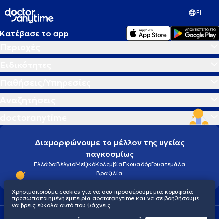
EL
Κατέβασε το app
Περιοχές
Ειδικότητες
Παθήσεις/Υπηρεσίες
Αναζητήσεις
doctoranytime
Διαμορφώνουμε το μέλλον της υγείας
παγκοσμίως
Ελλάδα
Βέλγιο
Μεξικό
Κολομβία
Εκουαδόρ
Γουατεμάλα
Βραζιλία
Χρησιμοποιούμε cookies για να σου προσφέρουμε μια κορυφαία
προσωποποιημένη εμπειρία doctoranytime και να σε βοηθήσουμε
να βρεις εύκολα αυτό που ψάχνεις.
Οροι χρήσης
Cookies
Πολιτική προστασίας προσωπικού απορρήτου