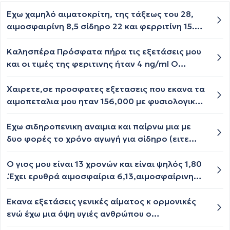
Έχω χαμηλό αιματοκρίτη, της τάξεως του 28,
αιμοσφαιρίνη 8,5 σίδηρο 22 και φερριτίνη 15.
Όσες φορές έχω βάλει ενδοφλέβια σίδηρο έχω
παρενέργειες υψηλό πυρετό. Και
Καλησπέρα Πρόσφατα πήρα τις εξετάσεις μου
τρανσαμινάσες στα υψηλά. Στο πρόσφατο μου
και οι τιμές της φεριτινης ήταν 4 ng/ml Ο
υπέρηχο μου ο σπλήνας μου είχε μέγεθος
αιματοκρίτης 38 και η αιμοσφαιρίνη 12,2.Η
17×0,9. Τι προτείνετε;;;
συγκέντρωση των ερυθρών αιμοσφαιρίων
Χαιρετε,σε προσφατες εξετασεις που εκανα τα
4,47.Ποια μπορεί να είναι η αιτία.Η διατροφή
αιμοπεταλια μου ηταν 156,000 με φυσιολογικεσ
μου ίσως που δεν περιλαμβάνει αρκετές τροφές
τιμες 150,000-400,000. πεφτει στα
πλούσιες σε σίδηρο?Είναι κάποιο προβλήμα
φυσιολογικα πλαισια αλλα το ερωτημα μου
Εχω σιδηροπενικη αναιμια και παίρνω μια με
αναιμίας? Ευχαριστώ
ειναι,δεν ειναι λιγα παλι? 156? μονο 6 μοναδες
δυο φορές το χρόνο αγωγή για σίδηρο (ειτε
πανω απο το κανονικο? θα πρεπει να το ψαξω?
διαλυομενο με νερό ειτε χαπι), παραλληλα
επισης, η περιοδος επηρεαζει? ευχαριστω.
ομως απέκτησα και θεμα με ΓΟΠ και παιρνω
Ο γιος μου είναι 13 χρονών και είναι ψηλός 1,80
λαπραζόλη για ορισμένο διάστημα. Να διακοψω
.Έχει ερυθρά αιμοσφαίρια 6,13,αιμοσφαίρινη
το σιδηρο ενω παιρνω λαπραζολη ή να
16,2 και αιματοκρίτη 47,7,ευχαριστώ
συνεχισω κανονικα απλά δε θα εχω την ιδια
Έκανα εξετάσεις γενικές αίματος κ ορμονικές
απορροφηση; Μπορει η ΓΟΠ να μου ριχνει το
ενώ έχω μια όψη υγιές ανθρώπου ο
σιδηρο;
αιματοκρίτης μου είναι 26 η φερετρινη στα