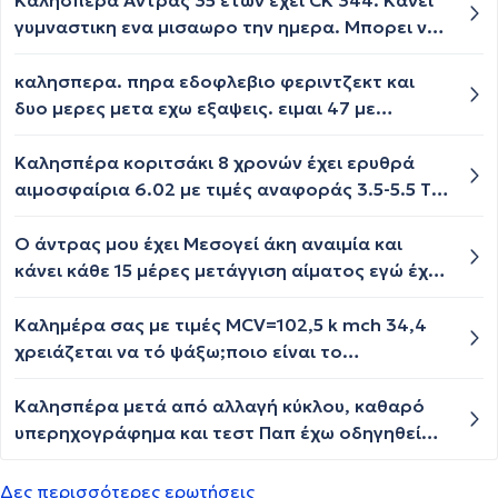
Καλησπερα Αντρας 35 ετων εχει CK 344. Κανει
ΜΕΣΟΓΕΙΑΚΗ ΑΝΑΙΜΙΑ. Η ΠΑΙΔΙΑΤΡΟΣ ΜΟΥ ΕΙΠΕ
γυμναστικη ενα μισαωρο την ημερα. Μπορει να
ΟΤΙ ΕΧΕΙ ΣΤΙΓΜΑ ΚΑΙ ΝΑ ΔΩΣΩ felicin 1 ΦΟΡΑ ΤΟ
ειναι κατι σοβαρο; Και οι προηγουμενες του
ΧΡΟΝΟ ΓΙΑ ΕΝΑΝ ΜΗΝΑ. ΕΙΝΑΙ ΒΑΡΙΑΣ ΜΟΡΦΗΣ
εξετασεις ενα χρονο πριν ηταν στα ιδια. Κατι
καλησπερα. πηρα εδοφλεβιο φεριντζεκτ και
ΑΝΑΙΜΙΑ Η ΣΥΓΚΕΚΡΙΜΕΝΗ ΘΕΩΡΕΙΤΑΙ; ΠΡΕΠΕΙ ΝΑ
αλλο δεν δειχνουν οι εξετασεις αιματος. Μονο
δυο μερες μετα εχω εξαψεις. ειμαι 47 με
ΑΚΟΛΟΥΘΗΘΕΙ ΚΑΠΟΙΑ ΙΔΙΑΙΤΕΡΗ ΔΙΑΤΡΟΦΗ, ΘΑ
αυτο. Ευχαριστω
καμονικη περιοδο. ανησυχω καπως!
ΠΡΕΠΕΙ ΝΑ ΚΑΝΟΥΜΕ ΣΕ ΕΤΗΣΙΑ ΒΑΣΗ ΕΞΕΤΑΣΕΙΣ
Καλησπέρα κοριτσάκι 8 χρονών έχει ερυθρά
ΓΙΑ ΝΑ ΤΟ ΠΑΡΑΚΟΛΟΥΘΟΥΜΕ;
αιμοσφαίρια 6.02 με τιμές αναφοράς 3.5-5.5 Τι
σημαίνει αυτό;
Ο άντρας μου έχει Μεσογεί άκη αναιμία και
κάνει κάθε 15 μέρες μετάγγιση αίματος εγώ έχω
κάνει εξετάσεις και δεν έχω το στίγμα της
αναιμίας θα ήθελα να κάνουμε ένα παιδί το
Καλημέρα σας με τιμές MCV=102,5 k mch 34,4
παιδί μας θα βγει με αναιμία δηλαδή θα
χρειάζεται να τό ψάξω;ποιο είναι το
χρειαστεί να κάνει κι αυτό μετάγγιση αίματος ή
φυσιολογικό όριο;
θα είναι φυσιολογικό
Καλησπέρα μετά από αλλαγή κύκλου, καθαρό
υπερηχογράφημα και τεστ Παπ έχω οδηγηθεί
σταδιακά σε ήπια αναιμία σιδηροπενική. Τιμές
Απρίλη ήταν 11.6 αιμοσφαιρίνη, 38.5
Δες περισσότερες ερωτήσεις