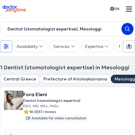
doctoranytime
EN
Dentist (stomatologist expertise), Mesologgi
Availability
Services
Expertise
Paymen
1
Dentist (stomatologist expertise) in Mesologgi
Central Greece
Prefecture of Aitoloakarnania
Mesologg
Fora Eleni
Dentist (stomatologist expertise)
DDS, MD, MSc, PhDc
|
10.0
33 reviews
Available for video consultation