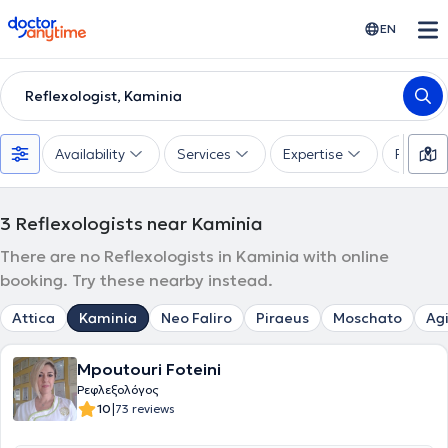
doctoranytime
EN
Reflexologist, Kaminia
Availability
Services
Expertise
Paymen
3
Reflexologists near Kaminia
There are no Reflexologists in Kaminia with online
booking. Try these nearby instead.
Attica
Kaminia
Neo Faliro
Piraeus
Moschato
Agi
Mpoutouri Foteini
Ρεφλεξολόγος
|
10
73 reviews