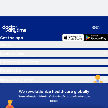
EN
Get the app
Areas
Specialties
Illnesses/Services
Search by
doctoranytime
We revolutionize healthcare globally
Greece
Belgium
Mexico
Colombia
Ecuador
Guatemala
Brazil