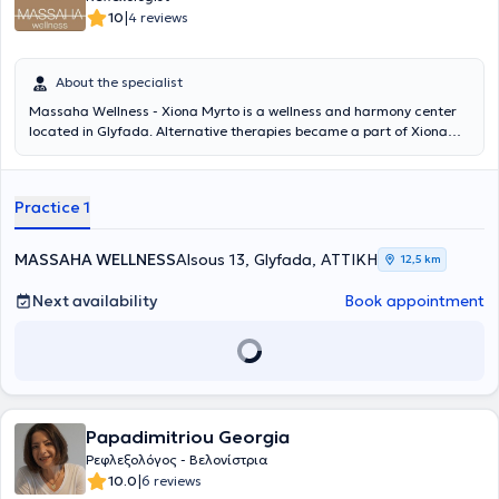
|
10
4 reviews
About the specialist
Massaha Wellness - Xiona Myrto is a wellness and harmony center
located in Glyfada.
Alternative therapies became a part of
Xiona
Myrto's
life in her effort to recover from numerous injuries sustained
as an athlete, and she developed a passion for their beneficial
properties. Having graduated from the Nursing Department of the
Practice 1
Technological Educational Institute of Athens, she decided in 2010
to specialize in Reflexology at the Natural Health Science School.
Subsequently, she enhanced her education with sports massage,
MASSAHA WELLNESS
Alsous 13, Glyfada, ΑΤΤΙΚΗ
12,5 km
rejuvance, electroacupuncture, unique Eastern therapies, among
others. Her engagement continues with daily updates,
Next availability
Book appointment
experimentation, and discovery of new methods and therapeutic
techniques.
Papadimitriou Georgia
Ρεφλεξολόγος - Βελονίστρια
|
10.0
6 reviews