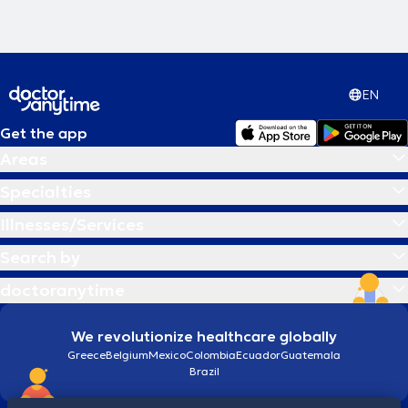
πανελλαδικά και διεθνώς.
EN
Get the app
Areas
Specialties
Illnesses/Services
Search by
doctoranytime
We revolutionize healthcare globally
Greece
Belgium
Mexico
Colombia
Ecuador
Guatemala
Brazil