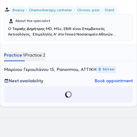
Biopsy
Chemotherapy catheter
Chronic pain
Stent
About the specialist
Ο
Τομαής Δημήτρης
MD, MSc, EBIR είναι Επεμβατικός
Ακτινολόγος, Επιμελητής Α' στο Γενικό Νοσοκομείο Αθηνών
"Ευαγγελισμός". Είναι απόφοιτος της Ιατρικής Σχολής του Εθνικού
και Καποδιστριακού Πανεπιστημίου Αθηνών (ΕΚΠΑ), κάτοχος
μεταπτυχιακού τίτλου σπουδών στην Επεμβατική Ακτινολογία και
Practice 1
Practice 2
παρακολουθεί ασθενείς στην Βιοκλινική Αθηνών και στο Theparis
General Hospital. Το 2013 μετέβη στο Ηνωμένο Βασίλειο, όπου κατά
την διάρκεια της ειδικότητας του μετεκπαιδεύτηκε στην Επεμβατική
Μαρίνου Γερουλάνου 15, Panormou, ΑΤΤΙΚΗ
36,5 km
Ακτινολογία στον Guy's and St Thomas' NHS Foundation Trust of
London, ενώ έλαβε τίτλο στην Επεμβατική Ακτινολογία από το Γενικό
Next availability
Book appointment
Νοσοκομείο Αθηνών "Ευαγγελισμός" το 2019. Ειδικεύθηκε σε όλο το
φάσμα της κλασικής Ακτινολογίας και της Επεμβατικής
Ακτινολογίας με κατεύθυνση την Αγγειακή Επεμβατική Ακτινολογία
την Επεμβατική Ογκολογία και την Αγγειακή Προσπέλαση. Έχει
εκπαίδευση στη διενέργεια και ερμηνεία των έγχρωμων
υπερηχογραφημάτων (triplex) των αρτηριών και φλεβών. Έχει
συμμετάσχει σε πληθώρα ελληνικών και διεθνών συνεδρίων, με
παρουσίαση εργασιών και βραβεύσεις. Τέλος, ο γιατρός
ασχολείται ενεργά με τη συγγραφή μελετών και έχει ιδιαίτερο
ενδιαφέρον στη συγγραφή δημοσιεύσεων στα πιο έγκυρα περιοδικά