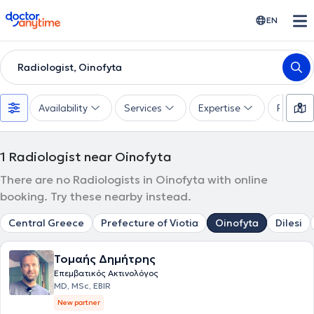
doctoranytime
EN
Radiologist, Oinofyta
Availability
Services
Expertise
Paymen
1
Radiologist near Oinofyta
There are no Radiologists in Oinofyta with online
booking. Try these nearby instead.
Central Greece
Prefecture of Viotia
Oinofyta
Dilesi
Τομαής Δημήτρης
Επεμβατικός Ακτινολόγος
MD, MSc, EBIR
New partner