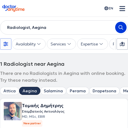
doctoranytime
EN
Radiologist, Aegina
Availability
Services
Expertise
Paymen
1
Radiologist near Aegina
There are no Radiologists in Aegina with online booking.
Try these nearby instead.
Attica
Aegina
Salamina
Perama
Drapetsona
M
Τομαής Δημήτρης
Επεμβατικός Ακτινολόγος
MD, MSc, EBIR
New partner