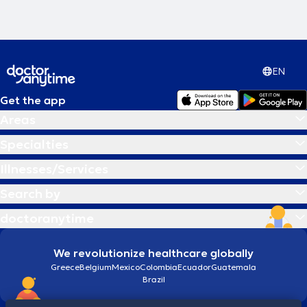
πανελλαδικά και διεθνώς.
EN
Get the app
Areas
Specialties
Illnesses/Services
Search by
doctoranytime
We revolutionize healthcare globally
Greece
Belgium
Mexico
Colombia
Ecuador
Guatemala
Brazil