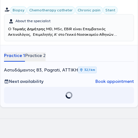
Biopsy
Chemotherapy catheter
Chronic pain
Stent
About the specialist
Ο
Τομαής Δημήτρης
MD, MSc, EBIR είναι Επεμβατικός
Ακτινολόγος, Επιμελητής Α' στο Γενικό Νοσοκομείο Αθηνών
"Ευαγγελισμός". Είναι απόφοιτος της Ιατρικής Σχολής του Εθνικού
και Καποδιστριακού Πανεπιστημίου Αθηνών (ΕΚΠΑ), κάτοχος
μεταπτυχιακού τίτλου σπουδών στην Επεμβατική Ακτινολογία και
Practice 1
Practice 2
παρακολουθεί ασθενείς στην Βιοκλινική Αθηνών και στο Theparis
General Hospital. Το 2013 μετέβη στο Ηνωμένο Βασίλειο, όπου κατά
την διάρκεια της ειδικότητας του μετεκπαιδεύτηκε στην Επεμβατική
Αστυδάμαντος 83, Pagrati, ΑΤΤΙΚΗ
32,1 km
Ακτινολογία στον Guy's and St Thomas' NHS Foundation Trust of
London, ενώ έλαβε τίτλο στην Επεμβατική Ακτινολογία από το Γενικό
Next availability
Book appointment
Νοσοκομείο Αθηνών "Ευαγγελισμός" το 2019. Ειδικεύθηκε σε όλο το
φάσμα της κλασικής Ακτινολογίας και της Επεμβατικής
Ακτινολογίας με κατεύθυνση την Αγγειακή Επεμβατική Ακτινολογία
την Επεμβατική Ογκολογία και την Αγγειακή Προσπέλαση. Έχει
εκπαίδευση στη διενέργεια και ερμηνεία των έγχρωμων
υπερηχογραφημάτων (triplex) των αρτηριών και φλεβών. Έχει
συμμετάσχει σε πληθώρα ελληνικών και διεθνών συνεδρίων, με
παρουσίαση εργασιών και βραβεύσεις. Τέλος, ο γιατρός
ασχολείται ενεργά με τη συγγραφή μελετών και έχει ιδιαίτερο
ενδιαφέρον στη συγγραφή δημοσιεύσεων στα πιο έγκυρα περιοδικά