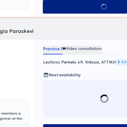
 Εργαστηρίων
the entire
λιτικού
Book appointment
on in asthma,
τικές Ενώσεις/
ions.
ίας και η
τες της
Agia Paraskevi
Video consultation
Practice 1
Leoforos Pentelis 49, Vrilissia, ΑΤΤΙΚΗ
3,2
Next availability
d maintains a
gistrar at the
ds a master's