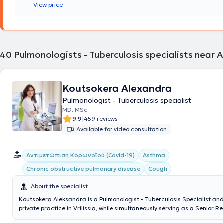
συνίσταται ως επισκέπτης Επίκουρος Καθηγητής στο Τμήμα Ιατρικών
View price
Athens for COVID-19. Finally, in his clinic, he manages cases covering 
ΤΕΙ Αθηνών και Λέκτορας στο Τμήμα BioMedical Sciences του Μητροπο
spectrum of pulmonology and tuberculosis, with a notable specializati
Κολλεγίου Αθηνών. Τέλος, ο γιατρός συμμετέχει ενεργά σε Επαγγελμα
COPD (chronic obstructive pulmonary disease), and respiratory infect
Εταιρείες του Ιατρικού χώρου όπως η Ελληνική Εταιρεία Κλινικής Χημε
Ένωση Πνευμονολόγων Ελλάδος, ενώ συμμετέχει και στις δραστηριότη
Ελληνικής Πνευμονολογικής Εταιρείας.
40
Pulmonologists - Tuberculosis specialists near 
Koutsokera Alexandra
Pulmonologist - Tuberculosis specialist
MD, MSc
|
9.9
459 reviews
Available for video consultation
Αντιμετώπιση Κορωνοϊού (Covid-19)
Asthma
Chronic obstructive pulmonary disease
Cough
About the specialist
Koutsokera Aleksandra is a Pulmonologist - Tuberculosis Specialist an
private practice in Vrilissia, while simultaneously serving as a Senior Re
Second Pulmonology Clinic of "Errikos Dynan" Hospital Center. She hol