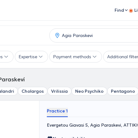
Find
L
es
Expertise
Payment methods
Additional filte
 Paraskevi
landri
Cholargos
Vrilissia
Neo Psychiko
Pentagono
Practice 1
Evergetou Giavasi 5, Agia Paraskevi, ΑΤΤΙΚ