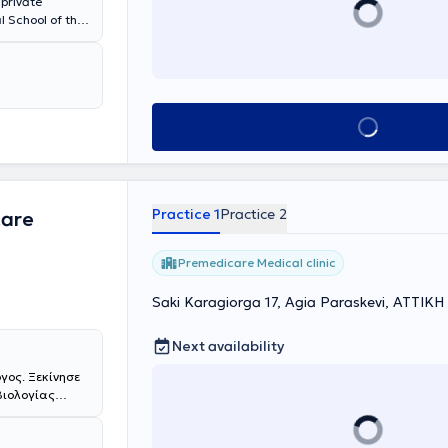
 private
l School of the
uctive
acic Diseases
pital "Agios
urthermore, the
linic of the
Book appointment
attends
ofessional
Practice 1
Practice 2
care
Premedicare Medical clinic
Saki Karagiorga 17, Agia Paraskevi, ΑΤΤΙΚΗ
Next availability
γος. Ξεκίνησε
Βιολογίας
συνέχεια
 Ειδικεύτηκε