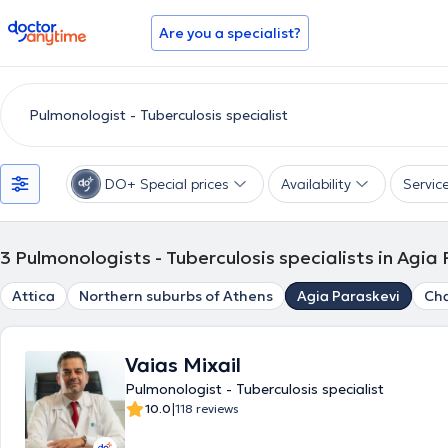
doctoranytime
Are you a specialist?
DO+ Special prices
Availability
Servic
3
Pulmonologists - Tuberculosis specialists in Agia
Attica
Northern suburbs of Athens
Agia Paraskevi
Cha
Vaias Mixail
Pulmonologist - Tuberculosis specialist
|
10.0
118 reviews