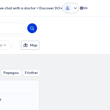
ive chat with a doctor
Discover DO+
EN
rs
Languages
Map
Insurances
Gender
Papagou
Filothei
Psychiko
Marousi
Melissia
Nea
Η